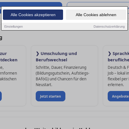
Karrierewege entdecken
Job- & Bildungs­
Alle Cookies akzeptieren
Alle Cookies ablehnen
Einstellungen
Datenschutzerklärung
g
 zur
❯ Umschulung und
❯ Sprach
ntdecken
Berufswechsel
beruflich
se,
Schritte, Dauer, Finanzierung
Deutsch & F
ernformen
(Bildungsgutschein, Aufstiegs-
Job – lokal 
raktischen
BAföG) und Chancen für den
flexibel per
Neustart.
erlernen.
Jetzt starten
Angebote