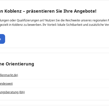
in Koblenz – präsentieren Sie Ihre Angebote!
lungen oder Qualifizierungen an? Nutzen Sie die Reichweite unseres regionalen P
zielt in Koblenz zu bewerben. Ihr Vorteil: lokale Sichtbarkeit und zusätzliche Ve
n
che Orientierung
llenmarkt.de)
undesweit
ungsberatung (BA)