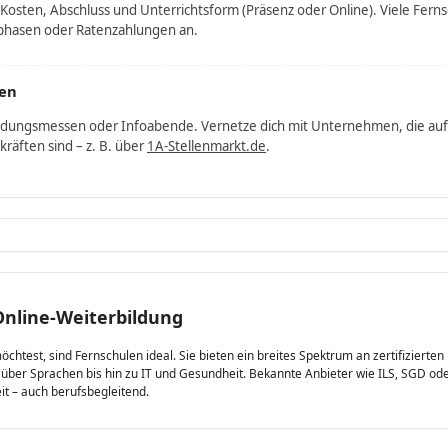
 Kosten, Abschluss und Unterrichtsform (Präsenz oder Online). Viele Fern
phasen oder Ratenzahlungen an.
en
ldungs­messen oder Infoabende. Vernetze dich mit Unternehmen, die auf
hkräften sind – z. B. über
1A-Stellenmarkt.de
.
Online-Weiterbildung
öchtest, sind Fernschulen ideal. Sie bieten ein breites Spektrum an zertifizierten
er Sprachen bis hin zu IT und Gesundheit. Bekannte Anbieter wie ILS, SGD ode
it – auch berufsbegleitend.