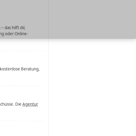
das hilft dir,
ng oder Online-
 kostenlose Beratung,
schüsse. Die
Agentur