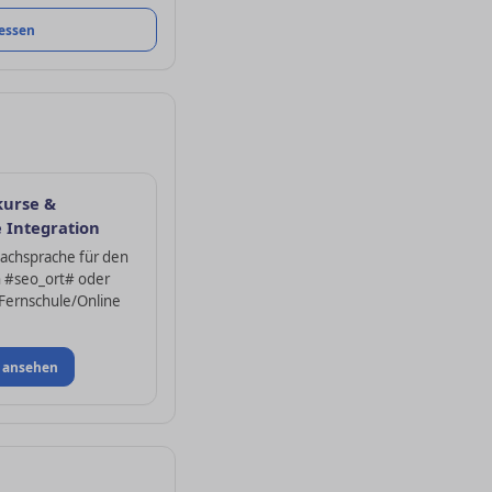
messen
kurse &
e Integration
achsprache für den
in #seo_ort# oder
 Fernschule/Online
 ansehen