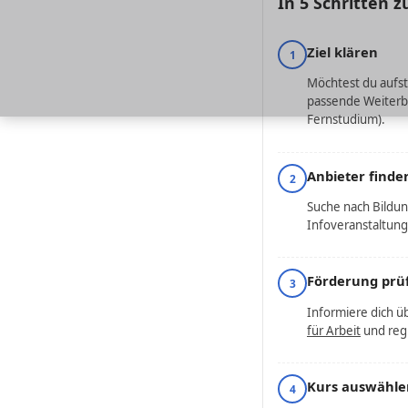
In 5 Schritten 
Ziel klären
1
Möchtest du aufste
passende Weiterbi
Fernstudium).
Anbieter finde
2
Suche nach Bildun
Infoveranstaltung
Förderung prü
3
Informiere dich ü
für Arbeit
und regi
Kurs auswähle
4