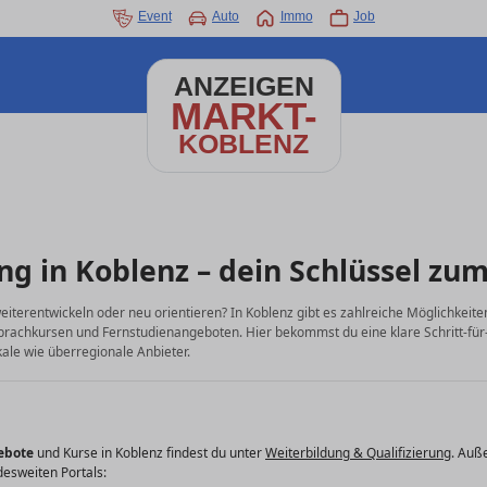
Event
Auto
Immo
Job
ANZEIGEN
MARKT-
KOBLENZ
ng in Koblenz – dein Schlüssel zum
eiterentwickeln oder neu orientieren? In Koblenz gibt es zahlreiche Möglichkei
Sprachkursen und Fernstudienangeboten. Hier bekommst du eine klare Schritt-für-S
kale wie überregionale Anbieter.
ebote
und Kurse in Koblenz findest du unter
Weiterbildung & Qualifizierung
. Auß
esweiten Portals: