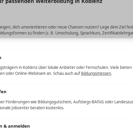
zur passenden Weiterbildung in Koblenz
igen, dich umorientieren oder neue Chancen nutzen? Lege dein Ziel fest – 
ldungsformen zu finden (z. B. Umschulung, Sprachkurs, Zertifikatslehrga
n
gsträgern in Koblenz über lokale Anbieter oder Fernschulen. Viele bieten
en oder Online-Webinare an. Schau auch auf
Bildungsmessen
.
fen
ber Förderungen wie Bildungsgutschein, Aufstiegs-BAföG oder Landeszu
onale Jobcenter beraten kostenlos.
n & anmelden