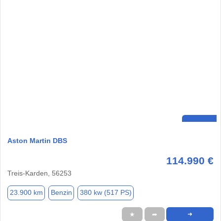
Aston Martin DBS
114.990 €
Treis-Karden, 56253
23.900 km
Benzin
380 kw (517 PS)
★
➦
➜