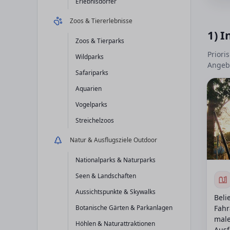
Erlebnisdörfer
Zoos & Tiererlebnisse
1) I
Zoos & Tierparks
Priori
Wildparks
Angebo
Safariparks
Aquarien
Vogelparks
Streichelzoos
Natur & Ausflugsziele Outdoor
Nationalparks & Naturparks
Seen & Landschaften
Aussichtspunkte & Skywalks
Beli
Botanische Gärten & Parkanlagen
Fahr
male
Höhlen & Naturattraktionen
Ausf