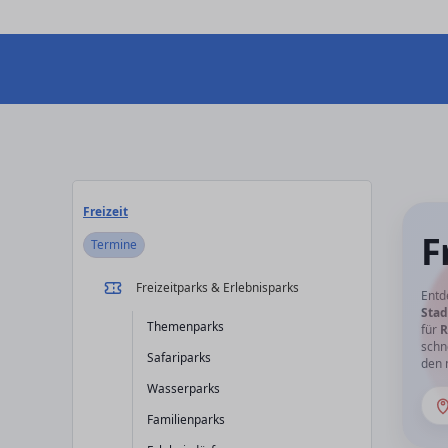
Freizeit
F
Termine
Freizeitparks & Erlebnisparks
Entd
Stad
Themenparks
für
R
schn
Safariparks
den 
Wasserparks
Familienparks