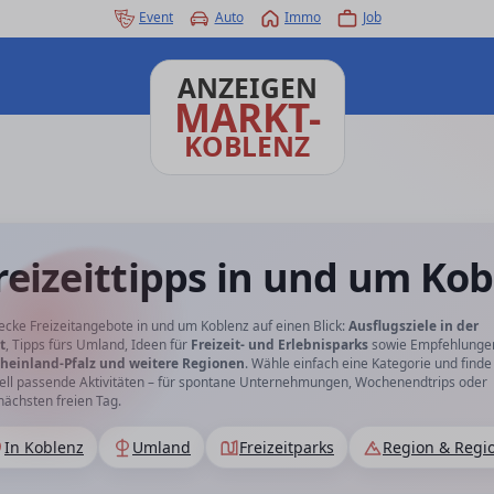
Event
Auto
Immo
Job
ANZEIGEN
MARKT-
KOBLENZ
reizeittipps in und um Ko
ecke Freizeitangebote in und um Koblenz auf einen Blick:
Ausflugsziele in der
t
, Tipps fürs Umland, Ideen für
Freizeit- und Erlebnisparks
sowie Empfehlunge
heinland-Pfalz und weitere Regionen
. Wähle einfach eine Kategorie und finde
ell passende Aktivitäten – für spontane Unternehmungen, Wochenendtrips oder
nächsten freien Tag.
In Koblenz
Umland
Freizeitparks
Region & Regi