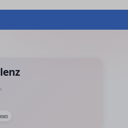
blenz
n
onen