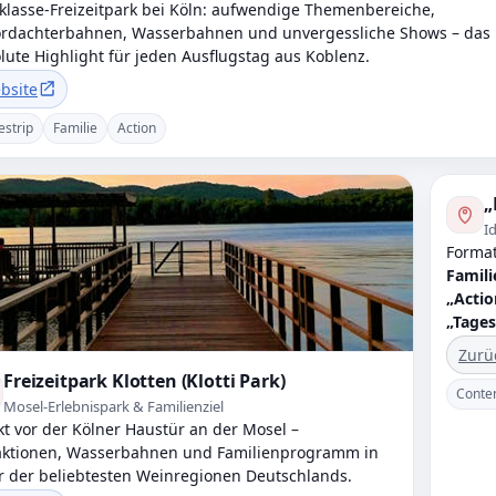
klasse-Freizeitpark bei Köln: aufwendige Themenbereiche,
rdachterbahnen, Wasserbahnen und unvergessliche Shows – das
lute Highlight für jeden Ausflugstag aus Koblenz.
bsite
estrip
Familie
Action
„
I
Format
Famil
„Actio
„Tages
Zurü
Freizeitpark Klotten (Klotti Park)
Conte
Mosel-Erlebnispark & Familienziel
kt vor der Kölner Haustür an der Mosel –
aktionen, Wasserbahnen und Familienprogramm in
r der beliebtesten Weinregionen Deutschlands.