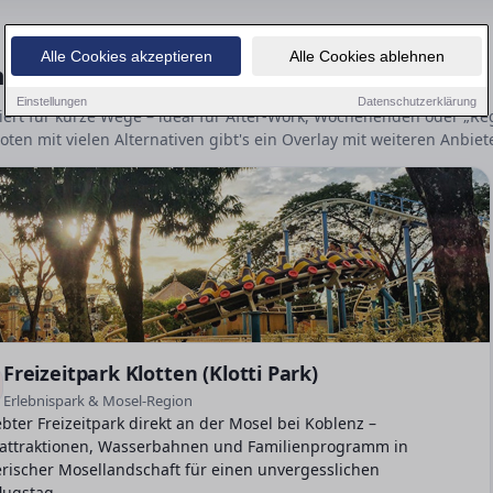
Alle Cookies akzeptieren
Alle Cookies ablehnen
n Koblenz: Klassiker, Action & Indoor
Einstellungen
Datenschutzerklärung
siert für kurze Wege – ideal für After-Work, Wochenenden oder „R
ten mit vielen Alternativen gibt's ein Overlay mit weiteren Anbiet
Freizeitpark Klotten (Klotti Park)
Erlebnispark & Mosel-Region
ebter Freizeitpark direkt an der Mosel bei Koblenz –
attraktionen, Wasserbahnen und Familienprogramm in
rischer Mosellandschaft für einen unvergesslichen
lugstag.