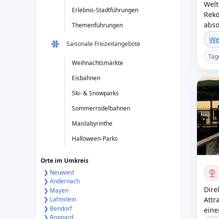
Welt
Erlebnis-Stadtführungen
Reko
abso
Themenführungen
We
Saisonale Freizeitangebote
Tag
Weihnachtsmärkte
Eisbahnen
Ski- & Snowparks
Sommerrodelbahnen
Maislabyrinthe
Halloween-Parks
Orte im Umkreis
❯ Neuwied
❯ Andernach
Dire
❯ Mayen
Attr
❯ Lahnstein
❯ Bendorf
eine
❯ Boppard