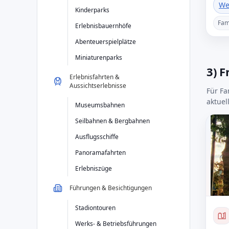
We
Kinderparks
Fam
Erlebnisbauernhöfe
Abenteuerspielplätze
Miniaturenparks
3) 
Erlebnisfahrten &
Aussichtserlebnisse
Für Fa
aktuel
Museumsbahnen
Seilbahnen & Bergbahnen
Ausflugsschiffe
Panoramafahrten
Erlebniszüge
Führungen & Besichtigungen
Stadiontouren
Werks- & Betriebsführungen