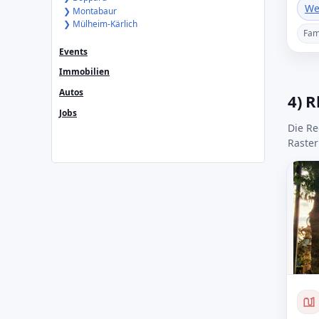
We
❯ Montabaur
❯ Mülheim-Kärlich
Fam
Events
Immobilien
Autos
4) R
Jobs
Die Re
Raster