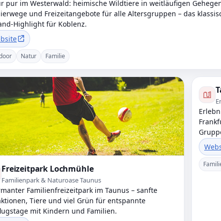
r pur im Westerwald: heimische Wildtiere in weitläufigen Gehegen
ierwege und Freizeitangebote für alle Altersgruppen – das klassis
nd-Highlight für Koblenz.
bsite
door
Natur
Familie
T
E
Erlebn
Frankf
Gruppe
Webs
Famili
Freizeitpark Lochmühle
Familienpark & Naturoase Taunus
manter Familienfreizeitpark im Taunus – sanfte
aktionen, Tiere und viel Grün für entspannte
lugstage mit Kindern und Familien.