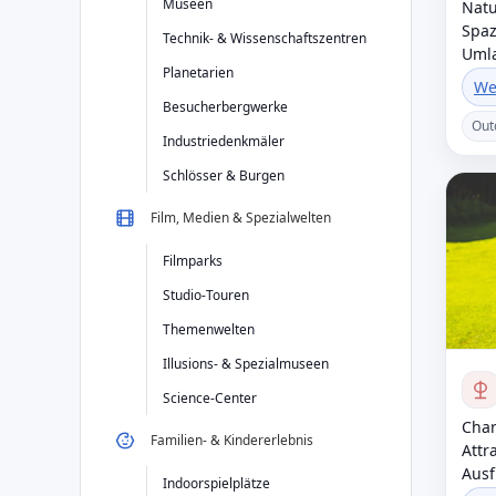
Museen
Natu
Spaz
Technik- & Wissenschaftszentren
Umla
Planetarien
We
Besucherbergwerke
Out
Industriedenkmäler
Schlösser & Burgen
Film, Medien & Spezialwelten
Filmparks
Studio-Touren
Themenwelten
Illusions- & Spezialmuseen
Science-Center
Char
Familien- & Kindererlebnis
Attr
Ausf
Indoorspielplätze