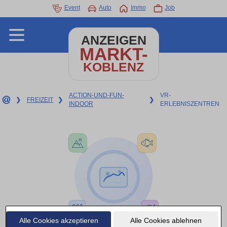
Event
Auto
Immo
Job
ANZEIGEN
MARKT-
KOBLENZ
ACTION-UND-FUN-
VR-
❯
FREIZEIT
❯
❯
INDOOR
ERLEBNISZENTREN
Alle Cookies akzeptieren
Alle Cookies ablehnen