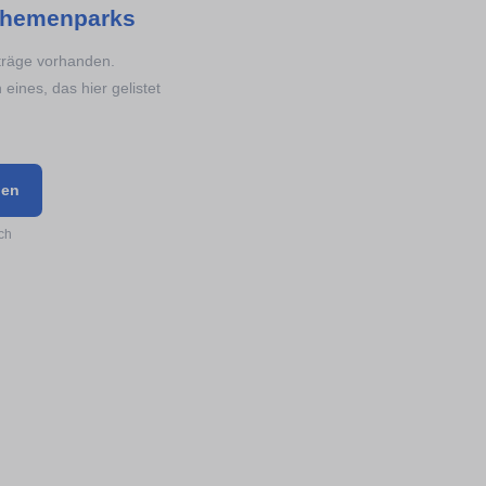
hemenparks
nträge vorhanden.
ines, das hier gelistet
gen
ch