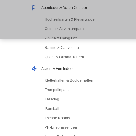
Abenteuer & Action Outdoor
Hochseilgärten & Kletterwälder
Outdoor-Adventureparks
Zipline & Flying Fox
Rafting & Canyoning
Quad- & Offroad-Touren
Action & Fun Indoor
Kletterhallen & Boulderhallen
Trampolinparks
Lasertag
Paintball
Escape Rooms
VR-Erlebniszentren