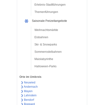
Erlebnis-Stadtführungen
Themenführungen
Saisonale Freizeitangebote
Weihnachtsmärkte
Eisbahnen
Ski- & Snowparks
Sommerrodelbahnen
Maislabyrinthe
Halloween-Parks
Orte im Umkreis
❯ Neuwied
❯ Andernach
❯ Mayen
❯ Lahnstein
❯ Bendorf
❯ Boppard