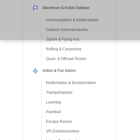
Abenteuer & Action Outdoor
Hochseilgärten & Kletterwälder
Outdoor-Adventureparks
Zipline & Flying Fox
Rafting & Canyoning
Quad- & Offroad-Touren
Action & Fun Indoor
Kletterhallen & Boulderhallen
Trampolinparks
Lasertag
Paintball
Escape Rooms
VR-Erlebniszentren