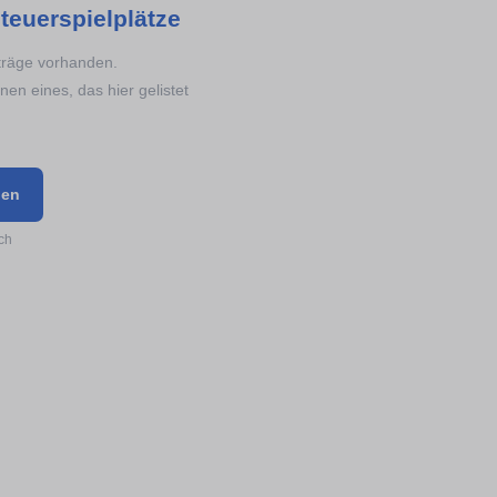
teuerspielplätze
nträge vorhanden.
en eines, das hier gelistet
gen
ch