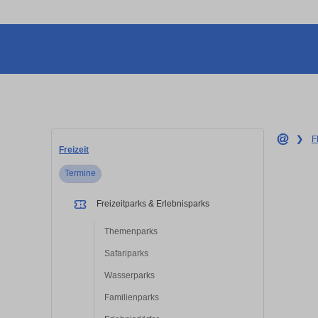
❯
F
Freizeit
Termine
Freizeitparks & Erlebnisparks
Themenparks
Safariparks
Wasserparks
Familienparks