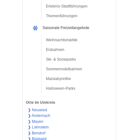
Erlebnis-Stadtführungen
Themenführungen
Saisonale Freizeitangebote
Weihnachtsmärkte
Eisbahnen
Ski- & Snowparks
Sommerrodelbahnen
Maislabyrinthe
Halloween-Parks
Orte im Umkreis
❯ Neuwied
❯ Andernach
❯ Mayen
❯ Lahnstein
❯ Bendorf
❯ Boppard