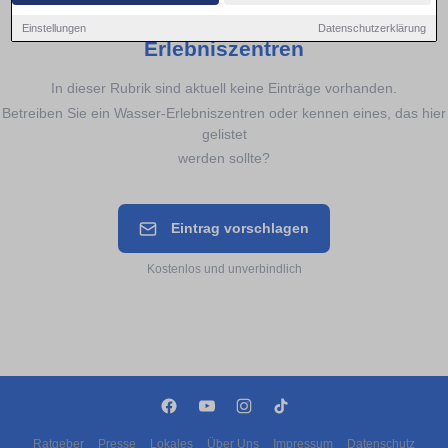
Noch keine Einträge für
Wasser-
Einstellungen
Datenschutzerklärung
Erlebniszentren
In dieser Rubrik sind aktuell keine Einträge vorhanden.
Betreiben Sie ein Wasser-Erlebniszentren oder kennen eines, das hier
gelistet
werden sollte?
Eintrag vorschlagen
Kostenlos und unverbindlich
Ratgeber
Presse
Lokales
Über Uns
Impressum
Datenschutz