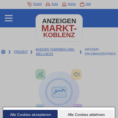
Event
Auto
Immo
Job
ANZEIGEN
MARKT-
KOBLENZ
BAEDER-THERMEN-UND-
WASSER-
❯
FREIZEIT
❯
❯
WELLNESS
ERLEBNISZENTREN
Alle Cookies akzeptieren
Alle Cookies ablehnen