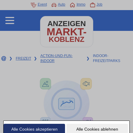
Event
Auto
Immo
Job
ANZEIGEN
MARKT-
KOBLENZ
ACTION-UND-FUN-
INDOOR-
❯
FREIZEIT
❯
❯
INDOOR
FREIZEITPARKS
Alle Cookies akzeptieren
Alle Cookies ablehnen