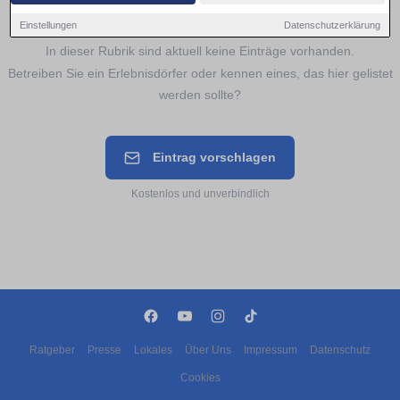
Noch keine Einträge für
Erlebnisdörfer
Einstellungen
Datenschutzerklärung
In dieser Rubrik sind aktuell keine Einträge vorhanden.
Betreiben Sie ein Erlebnisdörfer oder kennen eines, das hier gelistet
werden sollte?
Eintrag vorschlagen
Kostenlos und unverbindlich
Ratgeber
Presse
Lokales
Über Uns
Impressum
Datenschutz
Cookies