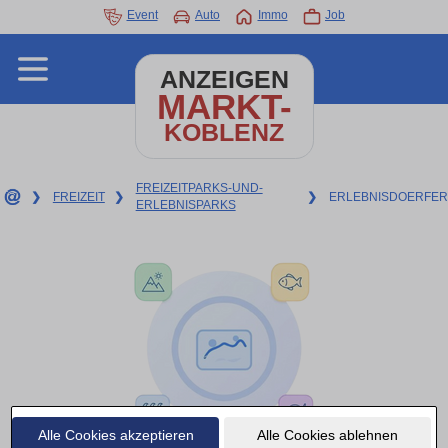
Event
Auto
Immo
Job
ANZEIGEN
MARKT-
KOBLENZ
FREIZEITPARKS-UND-
❯
FREIZEIT
❯
❯
ERLEBNISDOERFER
ERLEBNISPARKS
Alle Cookies akzeptieren
Alle Cookies ablehnen