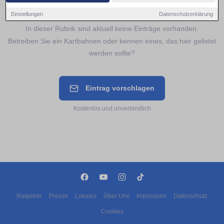
Noch keine Einträge für
Kartbahnen
Einstellungen
Datenschutzerklärung
In dieser Rubrik sind aktuell keine Einträge vorhanden.
Betreiben Sie ein Kartbahnen oder kennen eines, das hier gelistet
werden sollte?
Eintrag vorschlagen
Kostenlos und unverbindlich
Ratgeber
Presse
Lokales
Über Uns
Impressum
Datenschutz
Cookies