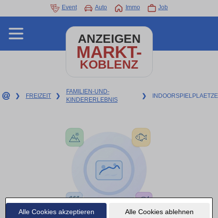
Event
Auto
Immo
Job
ANZEIGEN
MARKT-
KOBLENZ
FAMILIEN-UND-
❯
FREIZEIT
❯
❯
INDOORSPIELPLAETZE
KINDERERLEBNIS
Alle Cookies akzeptieren
Alle Cookies ablehnen