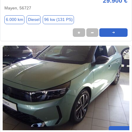
29.900 €
Mayen, 56727
6.000 km
Diesel
96 kw (131 PS)
★
➦
➜