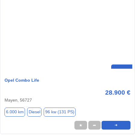
Opel Combo Life
28.900 €
Mayen, 56727
6.000 km
Diesel
96 kw (131 PS)
★
➦
➜