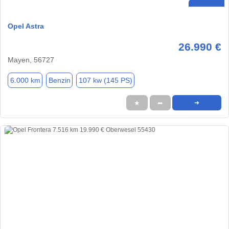
Opel Astra
26.990 €
Mayen, 56727
6.000 km
Benzin
107 kw (145 PS)
★
➦
➜