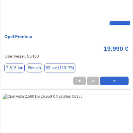
Opel Frontera
19.990 €
Oberwesel, 55430
7.516 km
Benzin
83 kw (113 PS)
★
➦
➜