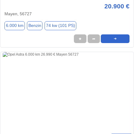
20.900 €
Mayen, 56727
6.000 km
Benzin
74 kw (101 PS)
★
➦
➜