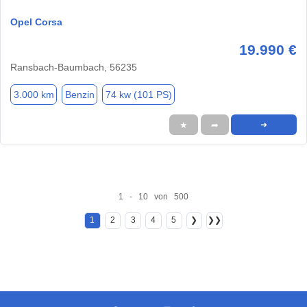
Opel Corsa
19.990 €
Ransbach-Baumbach, 56235
3.000 km
Benzin
74 kw (101 PS)
★
➦
➜
1 - 10 von 500
1
2
3
4
5
❯
❯❯