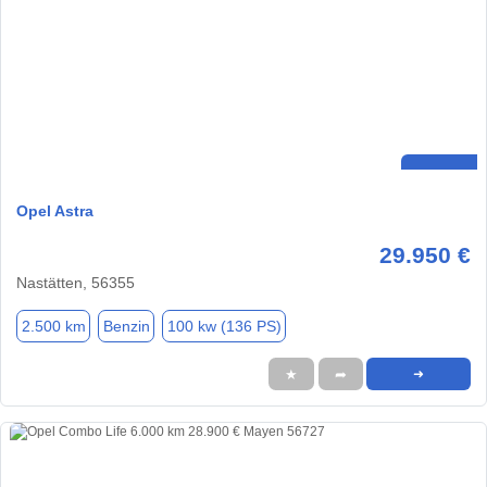
Opel Astra
29.950 €
Nastätten, 56355
2.500 km
Benzin
100 kw (136 PS)
★
➦
➜