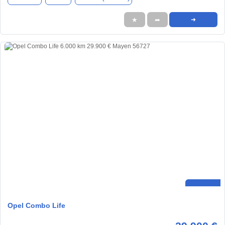
★
➦
➜
Opel Combo Life