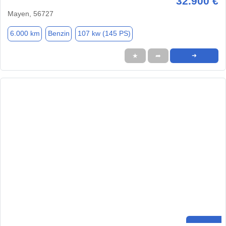
32.900 €
Mayen, 56727
6.000 km
Benzin
107 kw (145 PS)
★
➦
➜