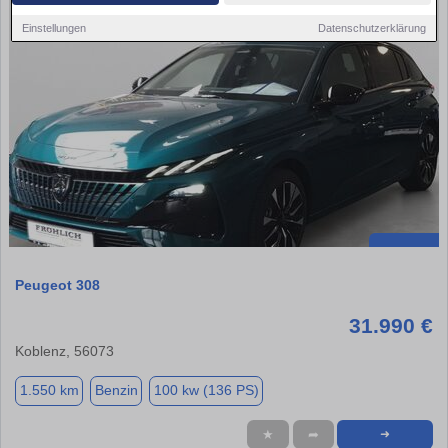
Einstellungen
Datenschutzerklärung
Peugeot 308
31.990 €
Koblenz, 56073
1.550 km
Benzin
100 kw (136 PS)
★
➦
➜