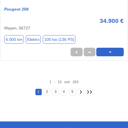
Peugeot 208
34.900 €
Mayen, 56727
6.000 km
Elektro
100 kw (136 PS)
★
➦
➜
1 - 10 von 283
1
2
3
4
5
❯
❯❯