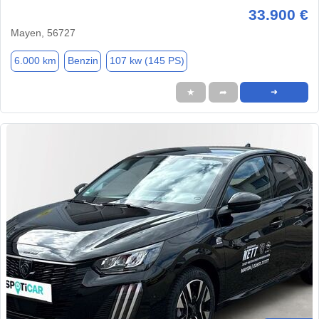
33.900 €
Mayen, 56727
6.000 km
Benzin
107 kw (145 PS)
★
➦
➜