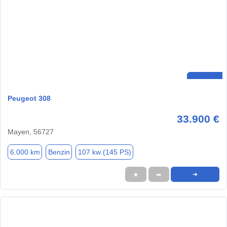
Peugeot 308
33.900 €
Mayen, 56727
6.000 km
Benzin
107 kw (145 PS)
★
➦
➜