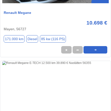
Renault Megane
10.698 €
Mayen, 56727
171.000 km
Diesel
85 kw (116 PS)
★
➦
➜