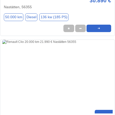
30.890 €
Nastätten, 56355
50.000 km
Diesel
136 kw (185 PS)
★
➦
➜