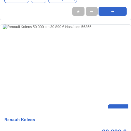
★
➦
➜
Renault Koleos