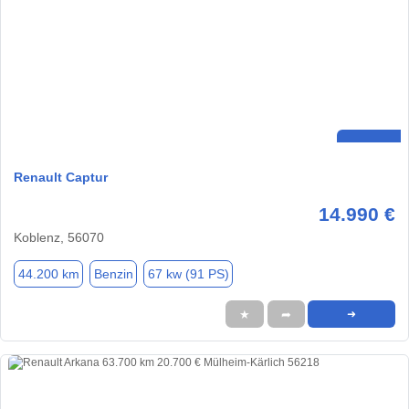
Renault Captur
14.990 €
Koblenz, 56070
44.200 km
Benzin
67 kw (91 PS)
★
➦
➜