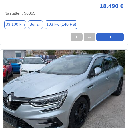
18.490 €
Nastätten, 56355
33.100 km
Benzin
103 kw (140 PS)
★
➦
➜