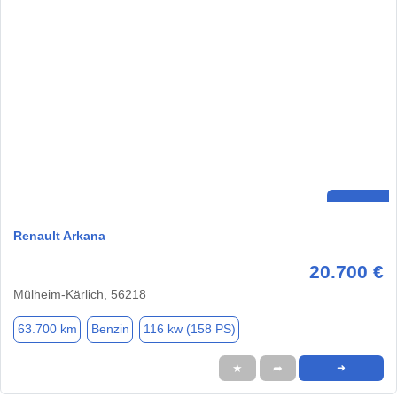
Renault Arkana
20.700 €
Mülheim-Kärlich, 56218
63.700 km
Benzin
116 kw (158 PS)
★
➦
➜