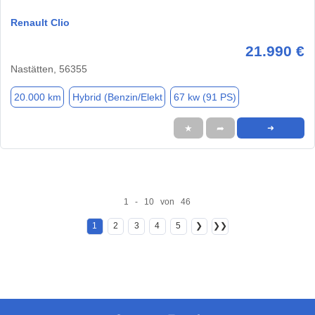
Renault Clio
21.990 €
Nastätten, 56355
20.000 km
Hybrid (Benzin/Elekt
67 kw (91 PS)
★
➦
➜
1 - 10 von 46
1
2
3
4
5
❯
❯❯