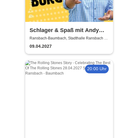
Schlager & Spaß mit Andy
Borg und Gästen
Ransbach-Baumbach, Stadthalle Ransbach -
Baumbach
09.04.2027
20:00 Uhr