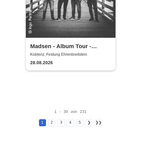
Madsen - Album Tour -
Sommer 2026
Koblenz, Festung Ehrenbreitstein
28.08.2026
1 - 30 von 231
1
2
3
4
5
❯
❯❯