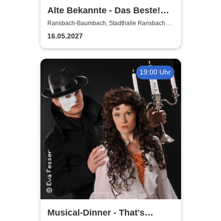
Alte Bekannte - Das Beste!
Von Früher bis Heute
Ransbach-Baumbach, Stadthalle Ransbach -
Baumbach
16.05.2027
19:00 Uhr
Musical-Dinner - That's