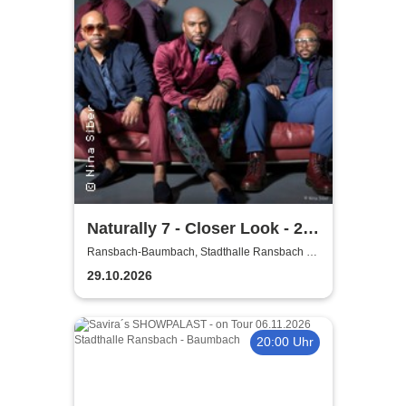
Naturally 7 - Closer Look - 25
Years of Naturally 7
Ransbach-Baumbach, Stadthalle Ransbach -
Baumbach
29.10.2026
20:00 Uhr