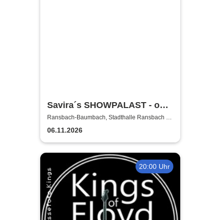
Savira´s SHOWPALAST - on
Tour / Die bunte Travestie -
Ransbach-Baumbach, Stadthalle Ransbach -
Baumbach
Varieté - Revue
06.11.2026
20:00 Uhr