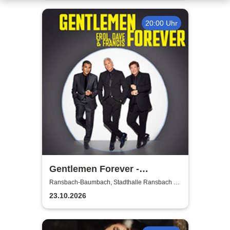
20:00 Uhr
Gentlemen Forever -
Mittendrin im Leben - Live
Ransbach-Baumbach, Stadthalle Ransbach -
Baumbach
2026
23.10.2026