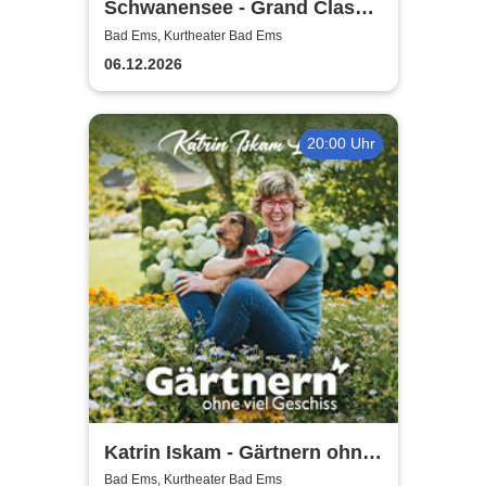
Schwanensee - Grand Classic
Ballet - Die traditionelle
Bad Ems, Kurtheater Bad Ems
Wintertournee
06.12.2026
20:00 Uhr
Katrin Iskam - Gärtnern ohne
viel Geschiss
Bad Ems, Kurtheater Bad Ems