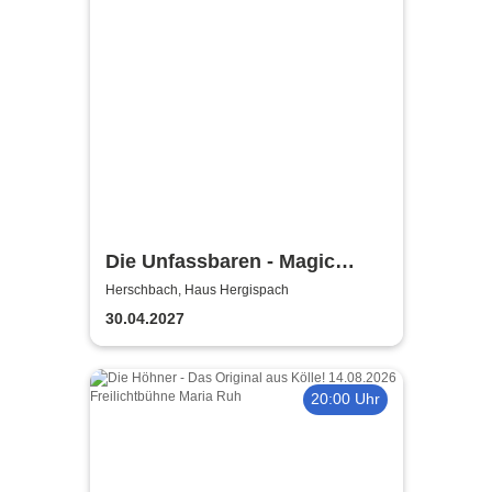
Die Unfassbaren - Magic
Comedy & Hypnose
Herschbach, Haus Hergispach
30.04.2027
20:00 Uhr