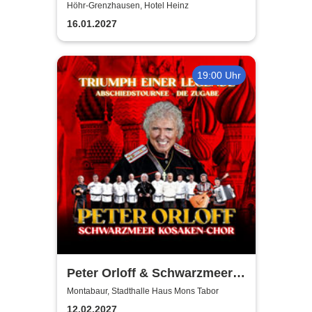
Entertainment
Höhr-Grenzhausen, Hotel Heinz
16.01.2027
19:00 Uhr
Peter Orloff & Schwarzmeer
Kosaken Chor - Die
Montabaur, Stadthalle Haus Mons Tabor
Abschiedstournee - Die
12.02.2027