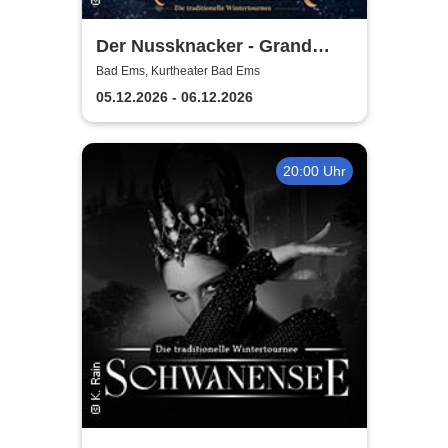
Der Nussknacker - Grand
Classic Ballet - Die
Bad Ems, Kurtheater Bad Ems
traditionelle Wintertournee
05.12.2026 - 06.12.2026
20:00 Uhr