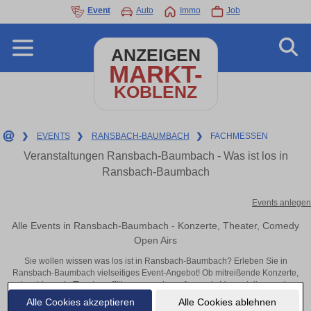
Event
Auto
Immo
Job
ANZEIGEN
MARKT-
KOBLENZ
❯
EVENTS
❯
RANSBACH-BAUMBACH
❯
FACHMESSEN
Veranstaltungen Ransbach-Baumbach - Was ist los in
Ransbach-Baumbach
Events anlegen
Alle Events in Ransbach-Baumbach - Konzerte, Theater, Comedy
Open Airs
Sie wollen wissen was los ist in Ransbach-Baumbach? Erleben Sie in
Ransbach-Baumbach vielseitiges Event-Angebot! Ob mitreißende Konzerte,
inspirierende Theateraufführungen oder aufregende Veranstaltungen in
Ransbach-Baumbach – hier finden alles im Überblick und Tickets.
Alle Cookies akzeptieren
Alle Cookies ablehnen