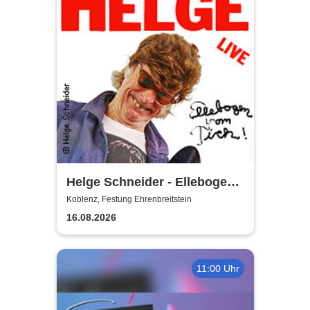
Helge Schneider - Ellebogen
vom Tich
Koblenz, Festung Ehrenbreitstein
16.08.2026
11:00 Uhr