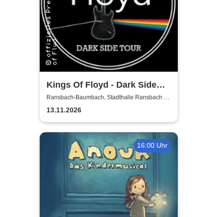
Kings Of Floyd - Dark Side
Tour
Ransbach-Baumbach, Stadthalle Ransbach -
Baumbach
13.11.2026
16:00 Uhr