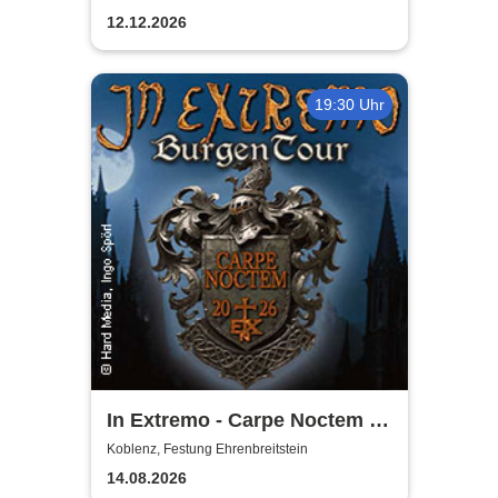
12.12.2026
19:30 Uhr
In Extremo - Carpe Noctem -
Burgentour 2026
Koblenz, Festung Ehrenbreitstein
14.08.2026