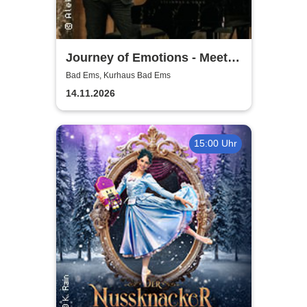
Journey of Emotions - Meet
Friends | Kurhaus Bad Ems
Bad Ems, Kurhaus Bad Ems
14.11.2026
15:00 Uhr