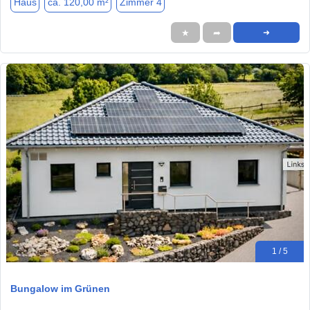
Haus
ca. 120,00 m²
Zimmer 4
★
➦
➜
1 / 5
Bungalow im Grünen