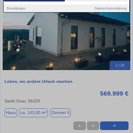
Einstellungen
Datenschutzerklärung
1 / 19
Leben, wo andere Urlaub machen
569.999 €
Sankt Goar, 56329
Haus
ca. 143,00 m²
Zimmer 5
★
➦
➜