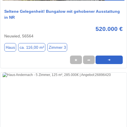
Seltene Gelegenheit! Bungalow mit gehobener Ausstattung
in NR
520.000 €
Neuwied, 56564
Haus
ca. 116,00 m²
Zimmer 3
★
➦
➜