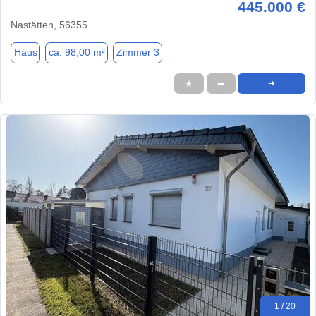
445.000 €
Nastätten, 56355
Haus
ca. 98,00 m²
Zimmer 3
★
➦
➜
1 / 20