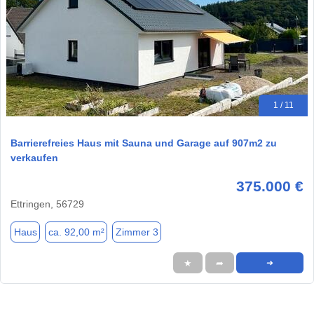
1 / 11
Barrierefreies Haus mit Sauna und Garage auf 907m2 zu
verkaufen
375.000 €
Ettringen, 56729
Haus
ca. 92,00 m²
Zimmer 3
★
➦
➜