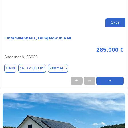
1 / 18
Einfamilienhaus, Bungalow in Kell
285.000 €
Andernach, 56626
Haus
ca. 125,00 m²
Zimmer 5
★
➦
➜