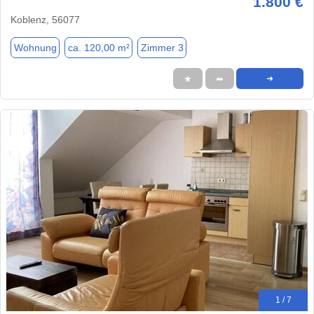
1.800 €
Koblenz, 56077
Wohnung
ca. 120,00 m²
Zimmer 3
★
➦
➜
1 / 7