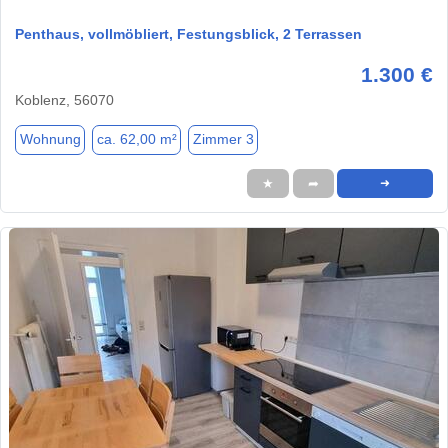
Penthaus, vollmöbliert, Festungsblick, 2 Terrassen
1.300 €
Koblenz, 56070
Wohnung
ca. 62,00 m²
Zimmer 3
★
➦
➜