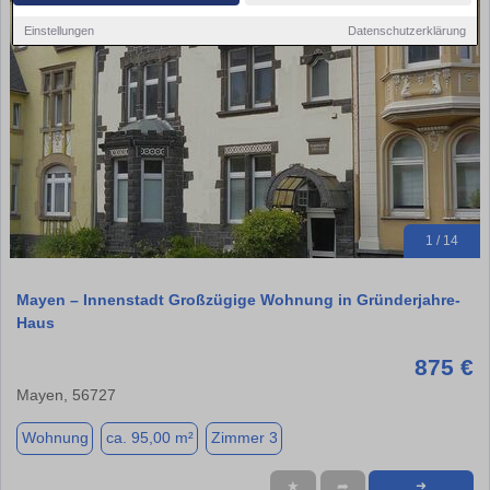
Einstellungen
Datenschutzerklärung
1 / 14
Mayen – Innenstadt Großzügige Wohnung in Gründerjahre-
Haus
875 €
Mayen, 56727
Wohnung
ca. 95,00 m²
Zimmer 3
★
➦
➜