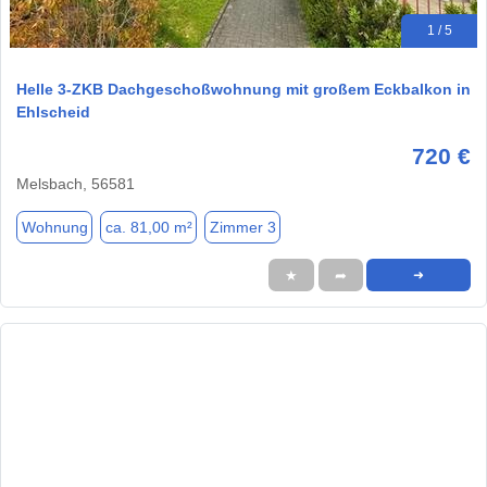
1 / 5
Helle 3-ZKB Dachgeschoßwohnung mit großem Eckbalkon in
Ehlscheid
720 €
Melsbach, 56581
Wohnung
ca. 81,00 m²
Zimmer 3
★
➦
➜