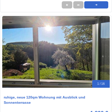
★
➦
➜
1 / 16
ruhige, neue 120qm Wohnung mit Ausblick und
Sonnenterrasse