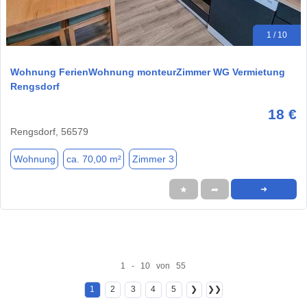
1 / 10
Wohnung FerienWohnung monteurZimmer WG Vermietung
Rengsdorf
18 €
Rengsdorf, 56579
Wohnung
ca. 70,00 m²
Zimmer 3
★
➦
➜
1 - 10 von 55
1
2
3
4
5
❯
❯❯