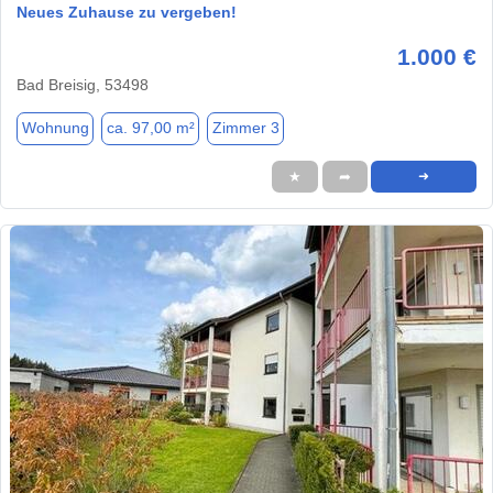
Neues Zuhause zu vergeben!
1.000 €
Bad Breisig, 53498
Wohnung
ca. 97,00 m²
Zimmer 3
★
➦
➜