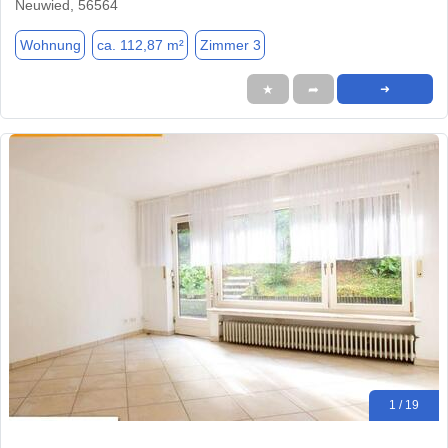
Neuwied, 56564
Wohnung
ca. 112,87 m²
Zimmer 3
★
➦
➜
1 / 19