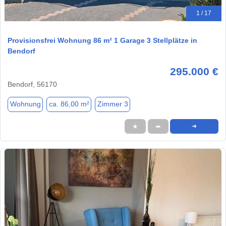
1 / 17
Provisionsfrei Wohnung 86 m² 1 Garage 3 Stellplätze in
Bendorf
295.000 €
Bendorf, 56170
Wohnung
ca. 86,00 m²
Zimmer 3
★
➦
➜