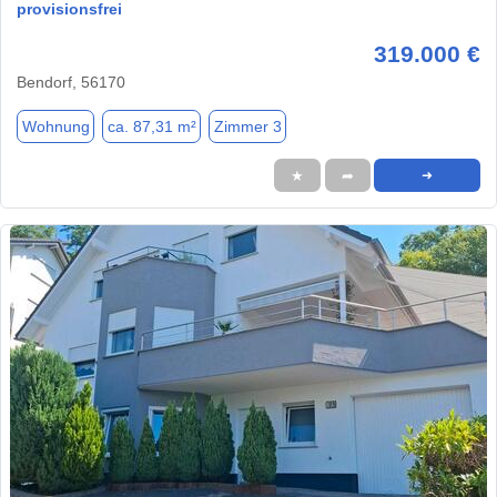
provisionsfrei
319.000 €
Bendorf, 56170
Wohnung
ca. 87,31 m²
Zimmer 3
★
➦
➜