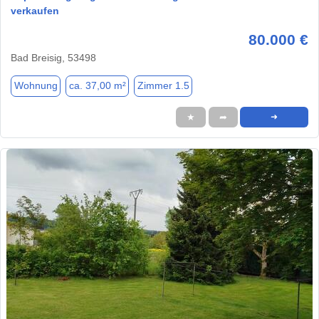
verkaufen
80.000 €
Bad Breisig, 53498
Wohnung
ca. 37,00 m²
Zimmer 1.5
★
➦
➜