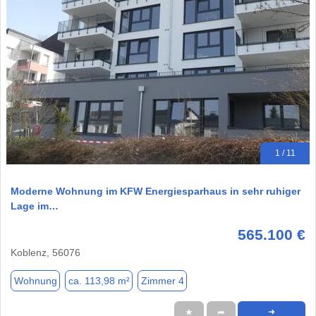
1 / 11
Moderne Wohnung im KFW Energiesparhaus in sehr ruhiger
Lage im…
565.100 €
Koblenz, 56076
Wohnung
ca. 113,98 m²
Zimmer 4
★
➦
➜