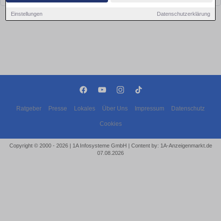
Einstellungen
Datenschutzerklärung
Ratgeber
Presse
Lokales
Über Uns
Impressum
Datenschutz
Cookies
Copyright © 2000 - 2026 | 1A Infosysteme GmbH | Content by: 1A-Anzeigenmarkt.de
07.08.2026