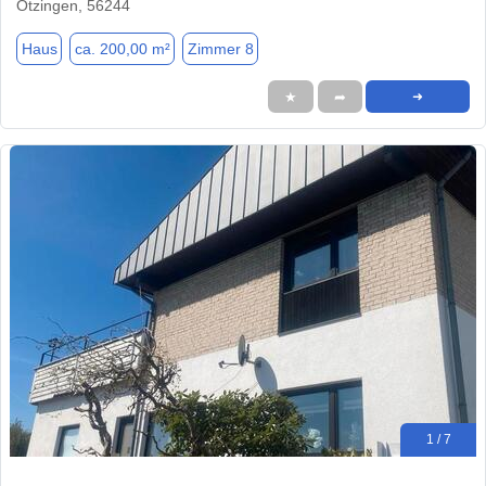
Ötzingen, 56244
Haus
ca. 200,00 m²
Zimmer 8
★
➦
➜
1 / 7