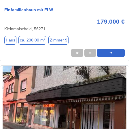
Einfamilienhaus mit ELW
179.000 €
Kleinmaischeid, 56271
Haus
ca. 200,00 m²
Zimmer 9
★
➦
➜