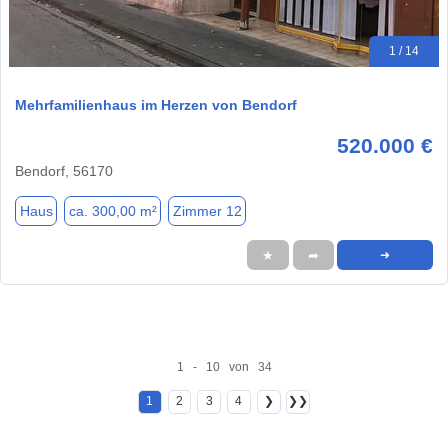
1 / 14
Mehrfamilienhaus im Herzen von Bendorf
520.000 €
Bendorf, 56170
Haus
ca. 300,00 m²
Zimmer 12
★
➦
➜
1 - 10 von 34
1
2
3
4
❯
❯❯