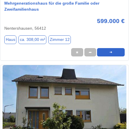
Mehrgenerationshaus für die große Familie oder
Zweifamilienhaus
599.000 €
Nentershausen, 56412
Haus
ca. 308,00 m²
Zimmer 12
★
➦
➜