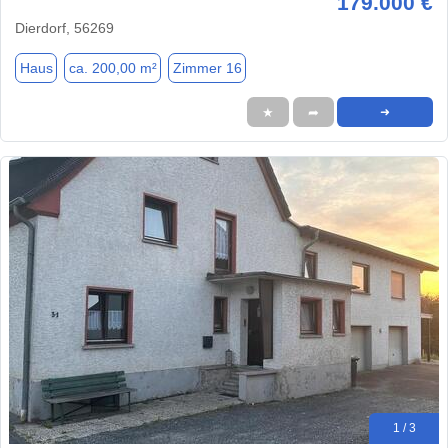
179.000 €
Dierdorf, 56269
Haus
ca. 200,00 m²
Zimmer 16
★
➦
➜
1 / 3