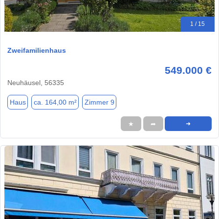
1 / 15
Zweifamilienhaus
549.000 €
Neuhäusel, 56335
Haus
ca. 164,00 m²
Zimmer 9
★
➦
➜