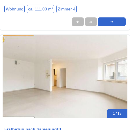
Wohnung
ca. 111,00 m²
Zimmer 4
★
➦
➜
1 / 13
Erstbezug nach Sanierung!!!