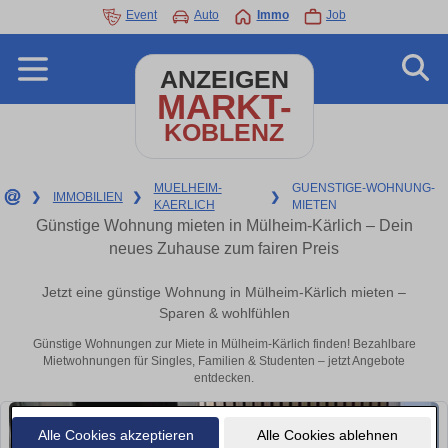
Event
Auto
Immo
Job
ANZEIGEN
MARKT-
KOBLENZ
MUELHEIM-
GUENSTIGE-WOHNUNG-
❯
IMMOBILIEN
❯
❯
KAERLICH
MIETEN
Günstige Wohnung mieten in Mülheim-Kärlich – Dein
neues Zuhause zum fairen Preis
Jetzt eine günstige Wohnung in Mülheim-Kärlich mieten –
Sparen & wohlfühlen
Günstige Wohnungen zur Miete in Mülheim-Kärlich finden! Bezahlbare
Mietwohnungen für Singles, Familien & Studenten – jetzt Angebote
entdecken.
Alle Cookies akzeptieren
Alle Cookies ablehnen