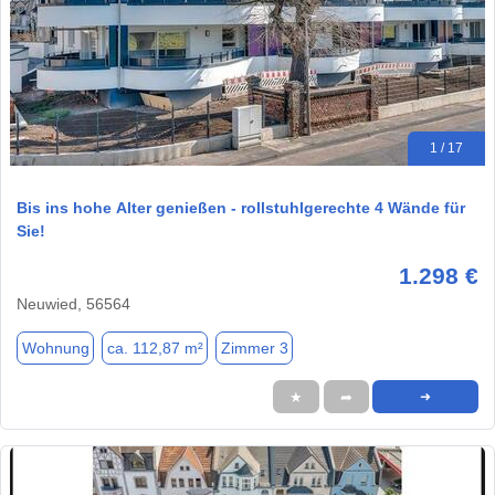
1 / 17
Bis ins hohe Alter genießen - rollstuhlgerechte 4 Wände für
Sie!
1.298 €
Neuwied, 56564
Wohnung
ca. 112,87 m²
Zimmer 3
★
➦
➜