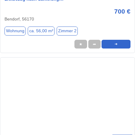
700 €
Bendorf, 56170
Wohnung
ca. 56,00 m²
Zimmer 2
★
➦
➜