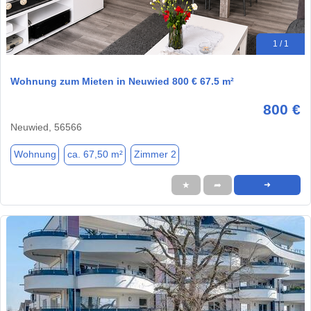
1 / 1
Wohnung zum Mieten in Neuwied 800 € 67.5 m²
800 €
Neuwied, 56566
Wohnung
ca. 67,50 m²
Zimmer 2
★
➦
➜