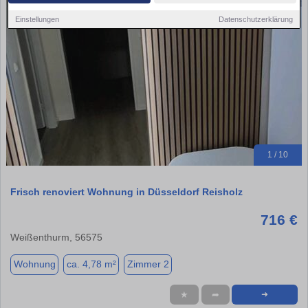
Einstellungen
Datenschutzerklärung
1 / 10
Frisch renoviert Wohnung in Düsseldorf Reisholz
716 €
Weißenthurm, 56575
Wohnung
ca. 4,78 m²
Zimmer 2
★
➦
➜