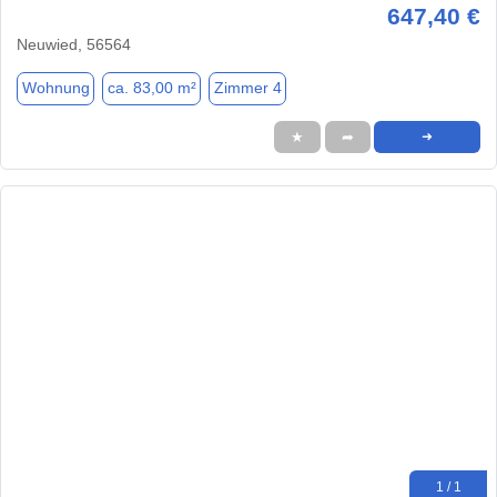
647,40 €
Neuwied, 56564
Wohnung
ca. 83,00 m²
Zimmer 4
★
➦
➜
1 / 1