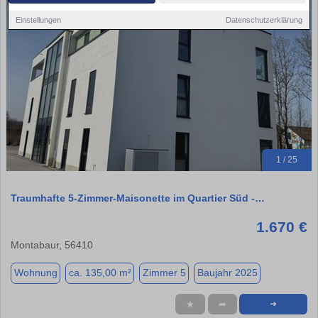
Einstellungen
Datenschutzerklärung
1 / 25
Traumhafte 5-Zimmer-Maisonette im Quartier Süd -…
1.670 €
Montabaur, 56410
Wohnung
ca. 135,00 m²
Zimmer 5
Baujahr 2025
★
➦
➜