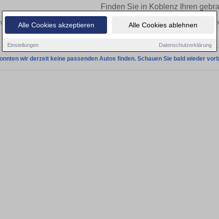
Finden Sie in Koblenz Ihren gebr
 Sie in Koblenz einen Audi A6 Gebrauchtwagen? Entdecken Sie gebrauchte A6 von
Alle Cookies akzeptieren
Alle Cookies ablehnen
und vom Händler.
Einstellungen
Datenschutzerklärung
onnten wir derzeit keine passenden Autos finden. Schauen Sie bald wieder vorb