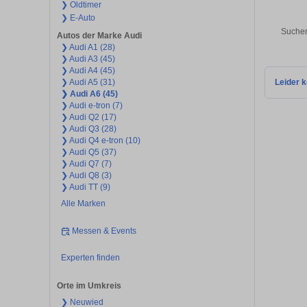
❯ Oldtimer
❯ E-Auto
Suchen
Autos der Marke Audi
❯ Audi A1 (28)
❯ Audi A3 (45)
❯ Audi A4 (45)
❯ Audi A5 (31)
Leider k
❯ Audi A6 (45)
❯ Audi e-tron (7)
❯ Audi Q2 (17)
❯ Audi Q3 (28)
❯ Audi Q4 e-tron (10)
❯ Audi Q5 (37)
❯ Audi Q7 (7)
❯ Audi Q8 (3)
❯ Audi TT (9)
Alle Marken
Messen & Events
Experten finden
Orte im Umkreis
❯ Neuwied