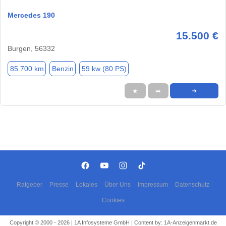
Mercedes 190
15.500 €
Burgen, 56332
85.700 km
Benzin
59 kw (80 PS)
★
➦
➜
Ratgeber
Presse
Lokales
Über Uns
Impressum
Datenschutz
Cookies
Copyright © 2000 - 2026 | 1A Infosysteme GmbH | Content by: 1A-Anzeigenmarkt.de