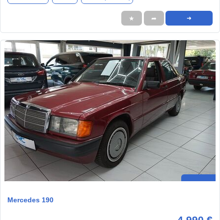
★
➦
➜
Mercedes 190
4.990 €