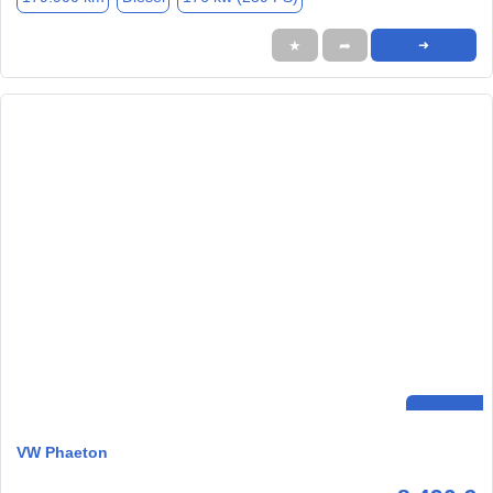
★
➦
➜
VW Phaeton