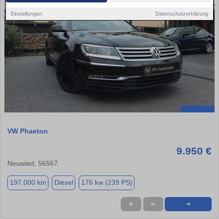
Einstellungen
Datenschutzerklärung
VW Phaeton
9.950 €
Neuwied, 56567
197.000 km
Diesel
176 kw (239 PS)
★
➦
➜