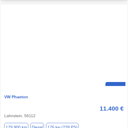
VW Phaeton
11.400 €
Lahnstein, 56112
179.900 km
Diesel
176 kw (239 PS)