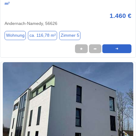
m²
1.460 €
Andernach-Namedy, 56626
Wohnung
ca. 116,78 m²
Zimmer 5
★
➦
➜