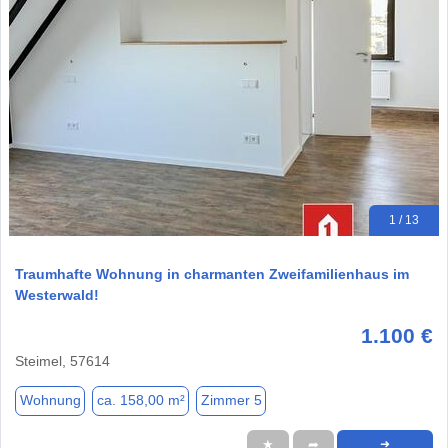
1 / 13
Traumhafte Wohnung in charmanten Zweifamilienhaus im
Westerwald!
1.100 €
Steimel, 57614
Wohnung
ca. 158,00 m²
Zimmer 5
★
➦
➜