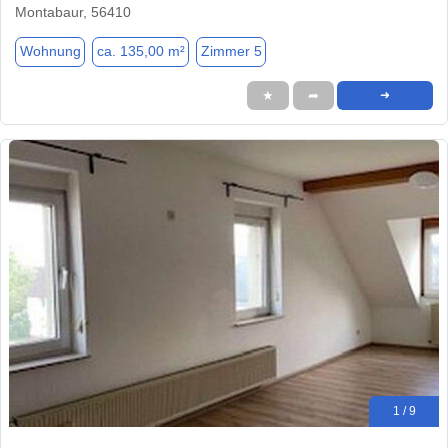
Montabaur, 56410
Wohnung
ca. 135,00 m²
Zimmer 5
★
➦
➜
1 / 9