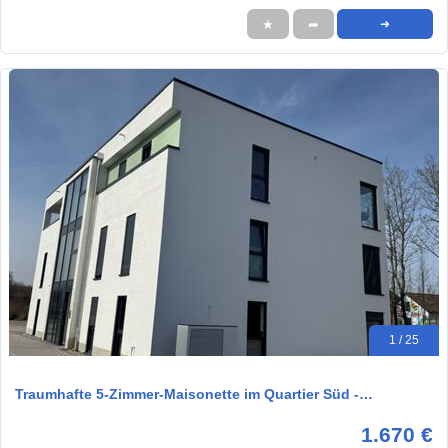
★
➦
➜
1 / 25
Traumhafte 5-Zimmer-Maisonette im Quartier Süd -…
1.670 €