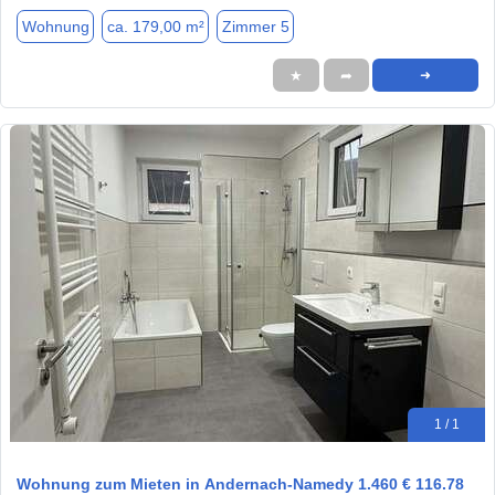
Wohnung
ca. 179,00 m²
Zimmer 5
★
➦
➜
1 / 1
Wohnung zum Mieten in Andernach-Namedy 1.460 € 116.78