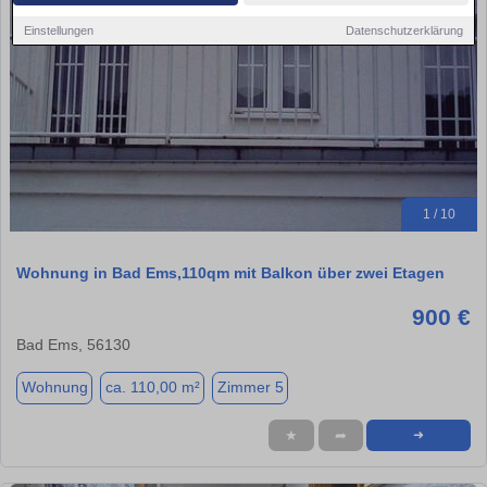
Einstellungen
Datenschutzerklärung
1 / 10
Wohnung in Bad Ems,110qm mit Balkon über zwei Etagen
900 €
Bad Ems, 56130
Wohnung
ca. 110,00 m²
Zimmer 5
★
➦
➜