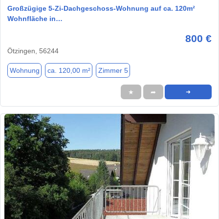
Großzügige 5-Zi-Dachgeschoss-Wohnung auf ca. 120m²
Wohnfläche in…
800 €
Ötzingen, 56244
Wohnung
ca. 120,00 m²
Zimmer 5
★
➦
➜