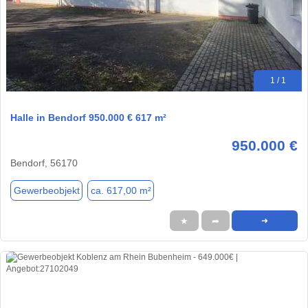
1 / 1
Halle in Bendorf 950.000 € 617 m²
950.000 €
Bendorf, 56170
Gewerbeobjekt
ca. 617,00 m²
★
➦
➜