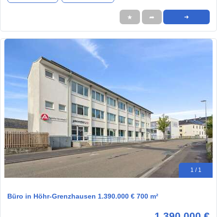
★
➦
➜
1 / 1
Büro in Höhr-Grenzhausen 1.390.000 € 700 m²
1.390.000 €