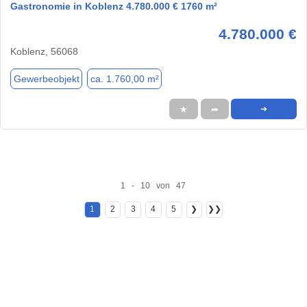
Gastronomie in Koblenz 4.780.000 € 1760 m²
4.780.000 €
Koblenz, 56068
Gewerbeobjekt
ca. 1.760,00 m²
★
➦
➜
1 - 10 von 47
1
2
3
4
5
❯
❯❯