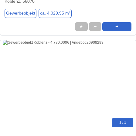
Koblenz, 56070
Gewerbeobjekt
ca. 4.029,95 m²
★
➦
➜
1 / 1