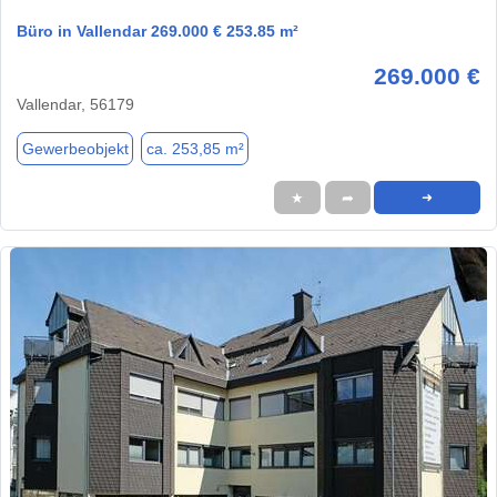
Büro in Vallendar 269.000 € 253.85 m²
269.000 €
Vallendar, 56179
Gewerbeobjekt
ca. 253,85 m²
★
➦
➜