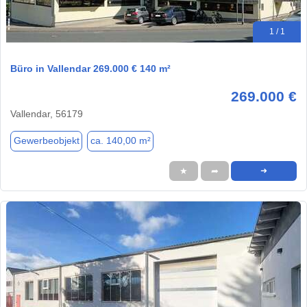
1 / 1
Büro in Vallendar 269.000 € 140 m²
269.000 €
Vallendar, 56179
Gewerbeobjekt
ca. 140,00 m²
★
➦
➜