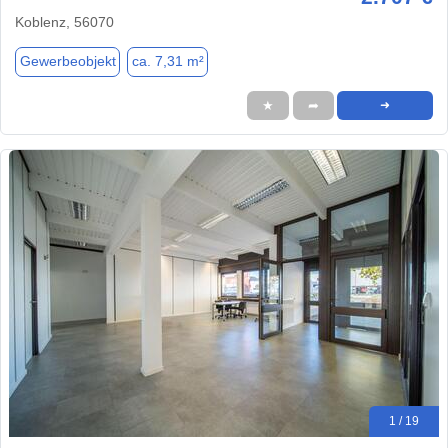
Koblenz, 56070
Gewerbeobjekt
ca. 7,31 m²
★
➦
➜
1 / 19