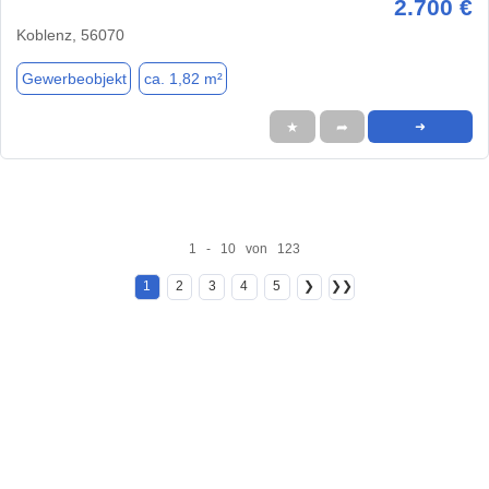
2.700 €
Koblenz, 56070
Gewerbeobjekt
ca. 1,82 m²
★
➦
➜
1 - 10 von 123
1
2
3
4
5
❯
❯❯