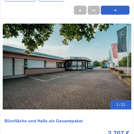
★
➦
➜
1 / 21
Bürofläche und Halle als Gesamtpaket
2.707 €