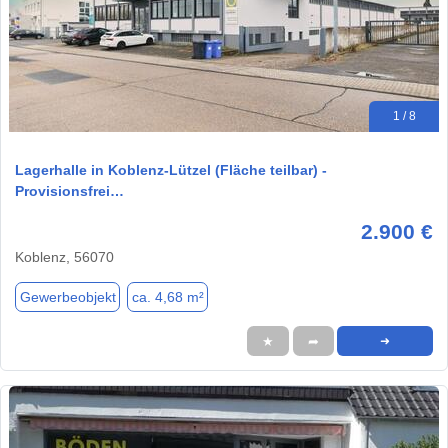
1 / 8
Lagerhalle in Koblenz-Lützel (Fläche teilbar) -
Provisionsfrei…
2.900 €
Koblenz, 56070
Gewerbeobjekt
ca. 4,68 m²
★
➦
➜