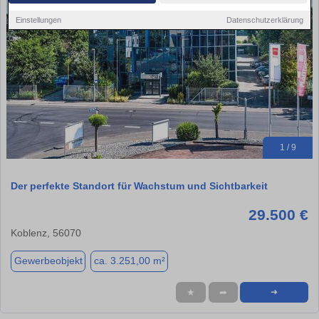
Einstellungen
Datenschutzerklärung
1 / 9
Der perfekte Standort für Wachstum und Sichtbarkeit
29.500 €
Koblenz, 56070
Gewerbeobjekt
ca. 3.251,00 m²
★
➦
➜