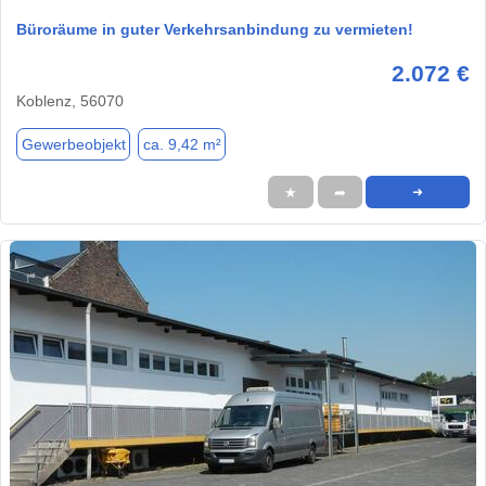
Büroräume in guter Verkehrsanbindung zu vermieten!
2.072 €
Koblenz, 56070
Gewerbeobjekt
ca. 9,42 m²
★
➦
➜