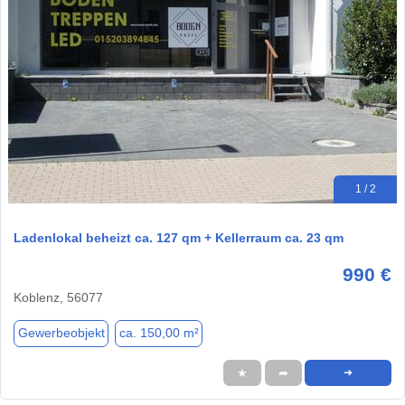
1 / 2
Ladenlokal beheizt ca. 127 qm + Kellerraum ca. 23 qm
990 €
Koblenz, 56077
Gewerbeobjekt
ca. 150,00 m²
★
➦
➜