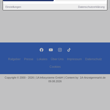
bald wieder vorbei!
Einstellungen
Datenschutzerklärung
Ratgeber
Presse
Lokales
Über Uns
Impressum
Datenschutz
Cookies
Copyright © 2000 - 2026 | 1A Infosysteme GmbH | Content by: 1A-Anzeigenmarkt.de
09.08.2026