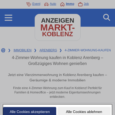
Event
Auto
Immo
Job
ANZEIGEN
MARKT-
KOBLENZ
❯
IMMOBILIEN
❯
ARENBERG
❯
4-ZIMMER-WOHNUNG-KAUFEN
4-Zimmer-Wohnung kaufen in Koblenz Arenberg –
Großzügiges Wohnen genießen
Jetzt eine Vierzimmerwohnung in Koblenz Arenberg kaufen –
Geräumige & moderne Immobilien
Finde eine 4-Zimmer-Wohnung zum Kauf in Koblenz! Perfekt für
Familien & Homeoffice – jetzt moderne Eigentumswohnungen
entdecken.
Leider konnten wir derzeit keine passenden Objekte finden. Schauen Sie
Alle Cookies akzeptieren
Alle Cookies ablehnen
bald wieder vorbei!