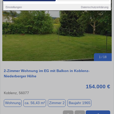
Einstellungen
Datenschutzerklärung
1 / 18
2-Zimmer Wohnung im EG mit Balkon in Koblenz-
Niederberger Höhe
154.000 €
Koblenz, 56077
Wohnung
ca. 56,43 m²
Zimmer 2
Baujahr 1965