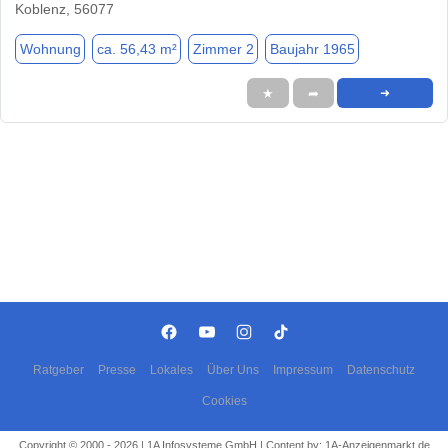
Koblenz, 56077
Wohnung
ca. 56,43 m²
Zimmer 2
Baujahr 1965
★
➦
➜
Ratgeber
Presse
Lokales
Über Uns
Impressum
Datenschutz
Cookies
Copyright © 2000 - 2026 | 1A Infosysteme GmbH | Content by: 1A-Anzeigenmarkt.de