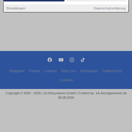
bald wieder vorbei!
Einstellungen
Datenschutzerklärung
Ratgeber
Presse
Lokales
Über Uns
Impressum
Datenschutz
Cookies
Copyright © 2000 - 2026 | 1A Infosysteme GmbH | Content by: 1A-Anzeigenmarkt.de
08.08.2026