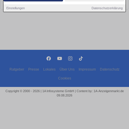
bald wieder vorbei!
Einstellungen
Datenschutzerklärung
Ratgeber
Presse
Lokales
Über Uns
Impressum
Datenschutz
Cookies
Copyright © 2000 - 2026 | 1A Infosysteme GmbH | Content by: 1A-Anzeigenmarkt.de
09.08.2026