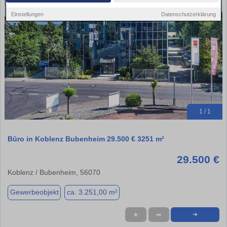
Einstellungen
Datenschutzerklärung
1 / 1
Büro in Koblenz Bubenheim 29.500 € 3251 m²
29.500 €
Koblenz / Bubenheim, 56070
Gewerbeobjekt
ca. 3.251,00 m²
★
➦
➜