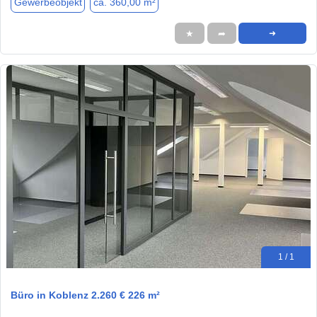
Gewerbeobjekt
ca. 360,00 m²
★
➦
➜
1 / 1
Büro in Koblenz 2.260 € 226 m²