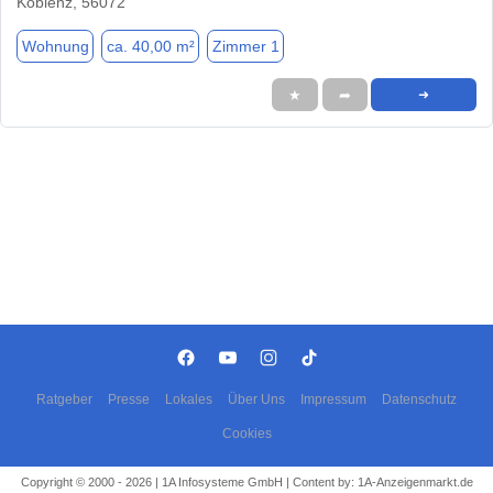
Koblenz, 56072
Wohnung
ca. 40,00 m²
Zimmer 1
★
➦
➜
Ratgeber
Presse
Lokales
Über Uns
Impressum
Datenschutz
Cookies
Copyright © 2000 - 2026 | 1A Infosysteme GmbH | Content by: 1A-Anzeigenmarkt.de