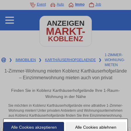
Event
Auto
Immo
Job
ANZEIGEN
MARKT-
KOBLENZ
1-ZIMMER-
❯
IMMOBILIEN
❯
KARTHÄUSERHOFGELAENDE
❯
WOHNUNG-
MIETEN
1-Zimmer-Wohnung mieten Koblenz Karthäuserhofgelände
– Einzimmerwohnung mieten auch von privat
Finden Sie in Koblenz Karthäuserhofgelände Ihre 1-Raum-
Wohnung in der Nähe
Sie möchten in Koblenz Karthäuserhofgelände eine attraktive 1-Zimmer-
Wohnung mieten! Unter privaten Anbietern und Wohnungsunternehmen
aus Koblenz Karthäuserhofgelände finden Sie Ihre Einzimmerwohnung.
Mit ein paar Klicks zu Ihrer kleinen 1-Raum-Wohnung in der Nähe.
Alle Cookies akzeptieren
Alle Cookies ablehnen