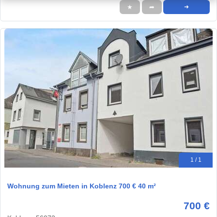
★
➦
➜
1 / 1
Wohnung zum Mieten in Koblenz 700 € 40 m²
700 €