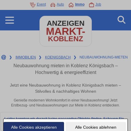
Event
Auto
Immo
Job
ANZEIGEN
MARKT-
KOBLENZ
❯
IMMOBILIEN
❯
KOENIGSBACH
❯
NEUBAUWOHNUNG-MIETEN
Neubauwohnung mieten in Koblenz Königsbach –
Hochwertig & energieeffizient
Jetzt eine Neubauwohnung in Koblenz Königsbach mieten –
Stilvolles & nachhaltiges Wohnen
Genieße modernen Wohnkomfort in einer Neubauwohnung! Jetzt
Erstbezug- und Neubauwohnungen zur Miete in Koblenz entdecken.
Leider konnten wir derzeit keine passenden Objekte finden. Schauen Sie
bald wieder vorbei!
Alle Cookies akzeptieren
Alle Cookies ablehnen