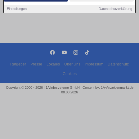
Einstellungen
Datenschutzerklärung
Ratgeber
Presse
Lokales
Über Uns
Impressum
Datenschutz
Cookies
Copyright © 2000 - 2026 | 1A Infosysteme GmbH | Content by: 1A-Anzeigenmarkt.de
08.08.2026