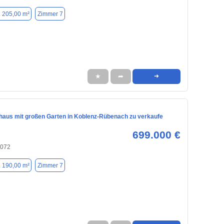
. 205,00 m²
Zimmer 7
★
➦
➜
nhaus mit großen Garten in Koblenz-Rübenach zu verkaufe
699.000 €
6072
. 190,00 m²
Zimmer 7