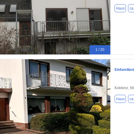
Haus
ca
1 / 20
Einfamilie
Koblenz, 5
Haus
ca