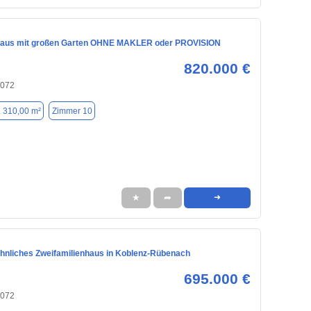
haus mit großen Garten OHNE MAKLER oder PROVISION
820.000 €
6072
. 310,00 m²
Zimmer 10
★
➦
➜
nliches Zweifamilienhaus in Koblenz-Rübenach
695.000 €
6072