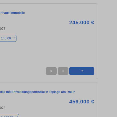
enhaus Immobilie
245.000 €
6073
. 140,00 m²
★
➦
➜
lie mit Entwicklungspotenzial in Toplage am Rhein
459.000 €
6073