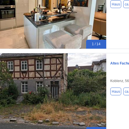
Haus
ca
1 / 14
Altes Fach
Koblenz, 5
Haus
ca