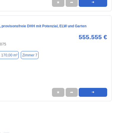
★
➦
➜
 provisonsfreie DHH mit Potenzial, ELW und Garten
555.555 €
6075
. 170,00 m²
Zimmer 7
★
➦
➜