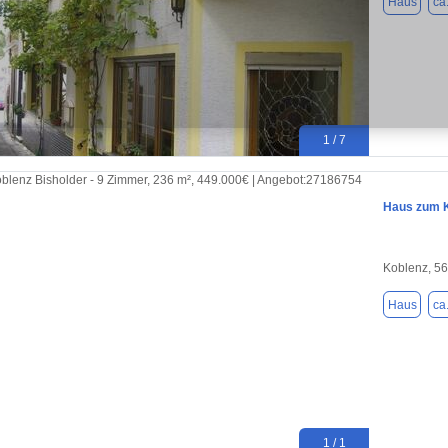
Haus
ca
1 / 7
Haus zum K
Koblenz, 5
Haus
ca
1 / 1