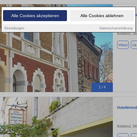
Mehrfamili
Alle Cookies akzeptieren
Alle Cookies ablehnen
Einstellungen
Datenschutzerklärung
Koblenz, 5
Haus
ca
1 / 4
HotelImmobi
Koblenz, 5