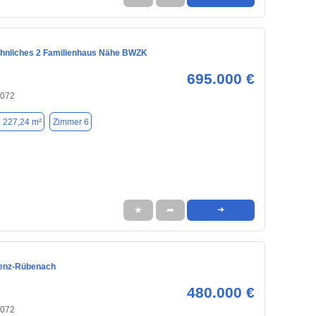
hnliches 2 Familienhaus Nähe BWZK
695.000 €
6072
. 227,24 m²
Zimmer 6
★
➦
➜
lenz-Rübenach
480.000 €
6072