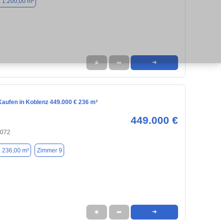
. 1.200,00 m²
★
➦
➜
aufen in Koblenz 449.000 € 236 m²
449.000 €
6072
. 236,00 m²
Zimmer 9
★
➦
➜