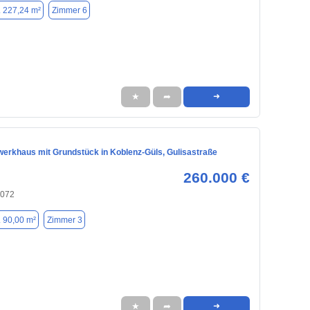
. 227,24 m²
Zimmer 6
★
➦
➜
werkhaus mit Grundstück in Koblenz-Güls, Gulisastraße
260.000 €
6072
. 90,00 m²
Zimmer 3
★
➦
➜