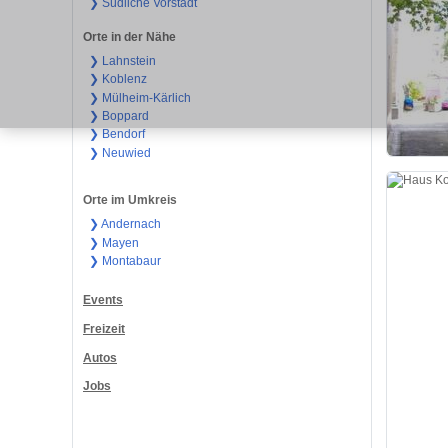
❯ Südliche Vorstadt
Orte in der Nähe
❯ Lahnstein
❯ Koblenz
❯ Mülheim-Kärlich
❯ Boppard
❯ Bendorf
❯ Neuwied
Orte im Umkreis
❯ Andernach
❯ Mayen
❯ Montabaur
Events
Freizeit
Autos
Jobs