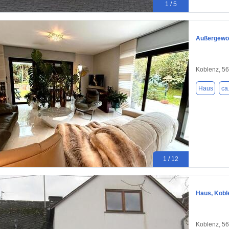
1 / 5
Außergewö
Koblenz, 5
Haus
ca
1 / 12
Haus, Kob
Koblenz, 5