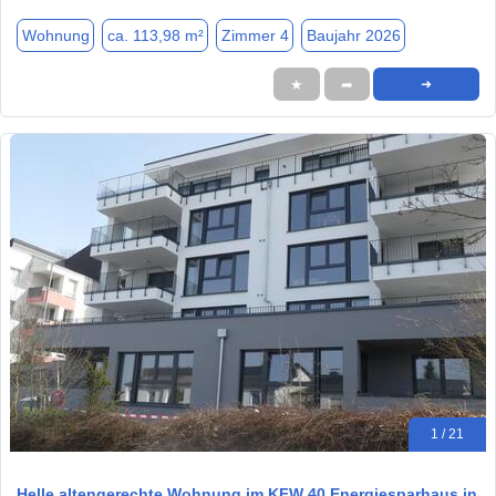
Wohnung
ca. 113,98 m²
Zimmer 4
Baujahr 2026
★
➦
➜
1 / 21
Helle altengerechte Wohnung im KFW 40 Energiesparhaus in