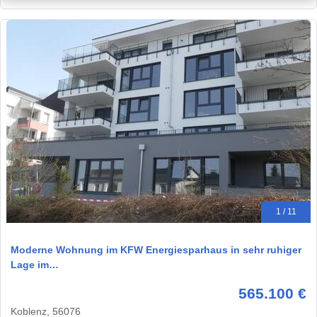
1 / 11
Moderne Wohnung im KFW Energiesparhaus in sehr ruhiger
Lage im…
565.100 €
Koblenz, 56076