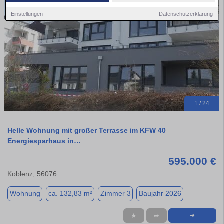
Einstellungen
Datenschutzerklärung
1 / 24
Helle Wohnung mit großer Terrasse im KFW 40
Energiesparhaus in…
595.000 €
Koblenz, 56076
Wohnung
ca. 132,83 m²
Zimmer 3
Baujahr 2026
★
➦
➜