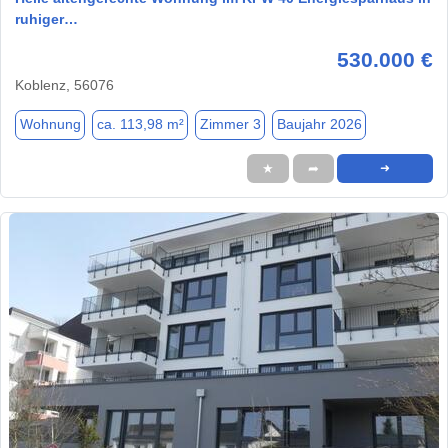
ruhiger…
530.000 €
Koblenz, 56076
Wohnung
ca. 113,98 m²
Zimmer 3
Baujahr 2026
★
➦
➜