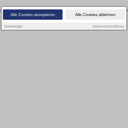
onnten wir derzeit keine passenden Objekte finden. Schauen Sie bald wieder vo
Alle Cookies akzeptieren
Alle Cookies ablehnen
Einstellungen
Datenschutzerklärung