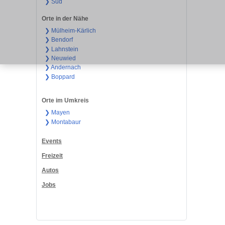
❯ Süd
Orte in der Nähe
❯ Mülheim-Kärlich
❯ Bendorf
❯ Lahnstein
❯ Neuwied
❯ Andernach
❯ Boppard
Orte im Umkreis
❯ Mayen
❯ Montabaur
Events
Freizeit
Autos
Jobs