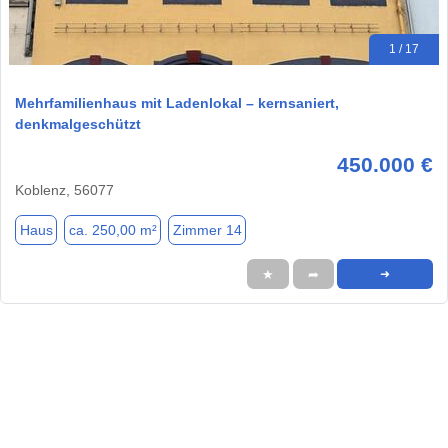
1 / 17
Mehrfamilienhaus mit Ladenlokal – kernsaniert,
denkmalgeschützt
450.000 €
Koblenz, 56077
Haus
ca. 250,00 m²
Zimmer 14
★
➦
➜