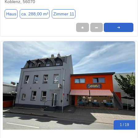
Koblenz, 56070
Haus
ca. 288,00 m²
Zimmer 11
★
➦
➜
1 / 19