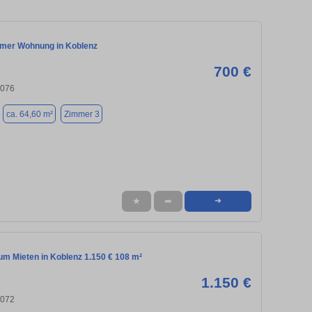
mmer Wohnung in Koblenz
700 €
6076
ca. 64,60 m²
Zimmer 3
★
➦
➜
m Mieten in Koblenz 1.150 € 108 m²
1.150 €
6072