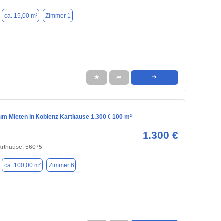
ca. 15,00 m²
Zimmer 1
★
➦
➜
m Mieten in Koblenz Karthause 1.300 € 100 m²
1.300 €
arthause, 56075
ca. 100,00 m²
Zimmer 6