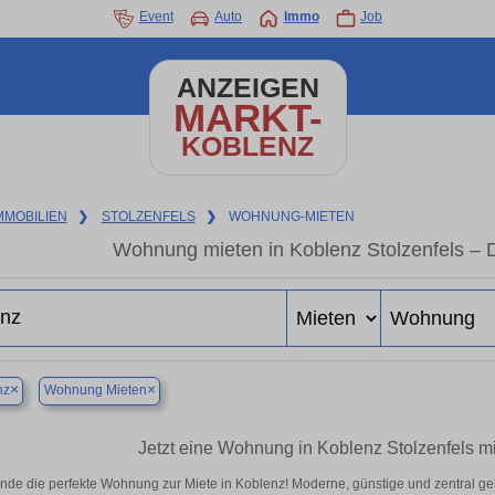
Event
Auto
Immo
Job
ANZEIGEN
MARKT-
KOBLENZ
MMOBILIEN
❯
STOLZENFELS
❯
WOHNUNG-MIETEN
Wohnung mieten in Koblenz Stolzenfels – 
×
×
nz
Wohnung Mieten
Jetzt eine Wohnung in Koblenz Stolzenfels mi
inde die perfekte Wohnung zur Miete in Koblenz! Moderne, günstige und zentral ge