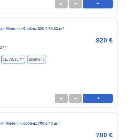
★
➦
➜
m Mieten in Koblenz 820 € 79.33 m²
820 €
6072
ca. 79,33 m²
Zimmer 3
★
➦
➜
m Mieten in Koblenz 700 € 40 m²
700 €