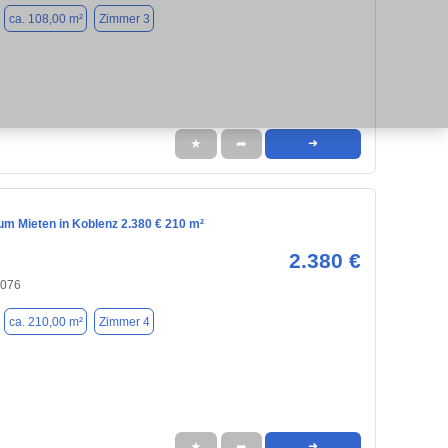
ca. 108,00 m²
Zimmer 3
★
➦
➜
m Mieten in Koblenz 2.380 € 210 m²
2.380 €
6076
ca. 210,00 m²
Zimmer 4
★
➦
➜