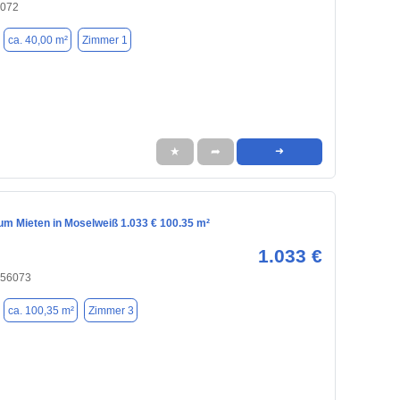
6072
ca. 40,00 m²
Zimmer 1
★
➦
➜
m Mieten in Moselweiß 1.033 € 100.35 m²
1.033 €
 56073
ca. 100,35 m²
Zimmer 3