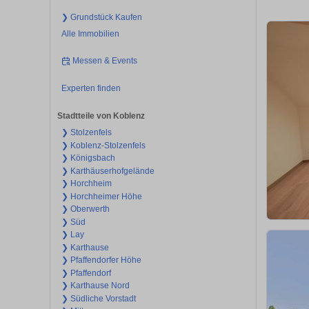
❯ Grundstück Kaufen
Alle Immobilien
Messen & Events
Experten finden
Stadtteile von Koblenz
❯ Stolzenfels
❯ Koblenz-Stolzenfels
❯ Königsbach
❯ Karthäuserhofgelände
❯ Horchheim
❯ Horchheimer Höhe
❯ Oberwerth
❯ Süd
❯ Lay
❯ Karthause
❯ Pfaffendorfer Höhe
❯ Pfaffendorf
❯ Karthause Nord
❯ Südliche Vorstadt