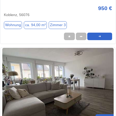
950 €
Koblenz, 56076
Wohnung
ca. 94,00 m²
Zimmer 3
★
➦
➜