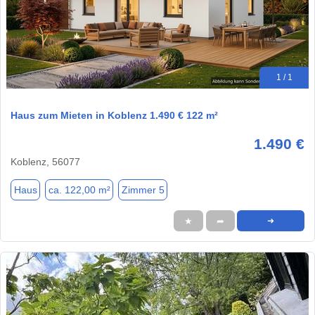
1 / 1
Haus zum Mieten in Koblenz 1.490 € 122 m²
1.490 €
Koblenz, 56077
Haus
ca. 122,00 m²
Zimmer 5
★
➦
➜