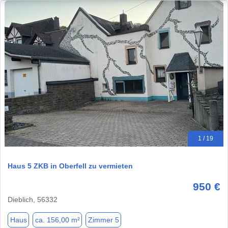
1 / 19
Haus 5 ZKB in Oberfell zu vermieten
950 €
Dieblich, 56332
Haus
ca. 156,00 m²
Zimmer 5