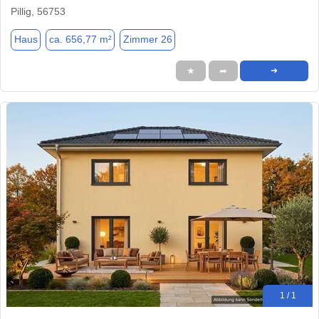
Pillig, 56753
Haus
ca. 656,77 m²
Zimmer 26
★
➦
➜
1 / 1