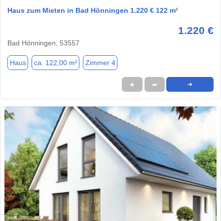
Haus zum Mieten in Bad Hönningen 1.220 € 122 m²
1.220 €
Bad Hönningen, 53557
Haus
ca. 122,00 m²
Zimmer 4
★
➦
➜