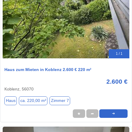
1 / 1
Haus zum Mieten in Koblenz 2.600 € 220 m²
2.600 €
Koblenz, 56070
Haus
ca. 220,00 m²
Zimmer 7
★
➦
➜