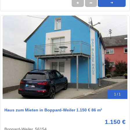
★
➦
➜
1 / 1
Haus zum Mieten in Boppard-Weiler 1.150 € 86 m²
1.150 €
Boppard-Weiler, 56154