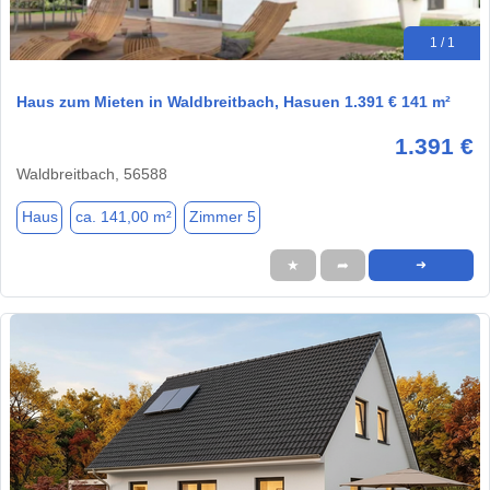
1 / 1
Haus zum Mieten in Waldbreitbach, Hasuen 1.391 € 141 m²
1.391 €
Waldbreitbach, 56588
Haus
ca. 141,00 m²
Zimmer 5
★
➦
➜