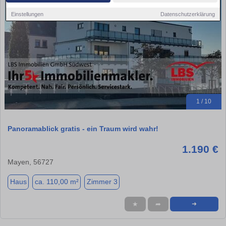
Einstellungen
Datenschutzerklärung
1 / 10
Panoramablick gratis - ein Traum wird wahr!
1.190 €
Mayen, 56727
Haus
ca. 110,00 m²
Zimmer 3
★
➦
➜