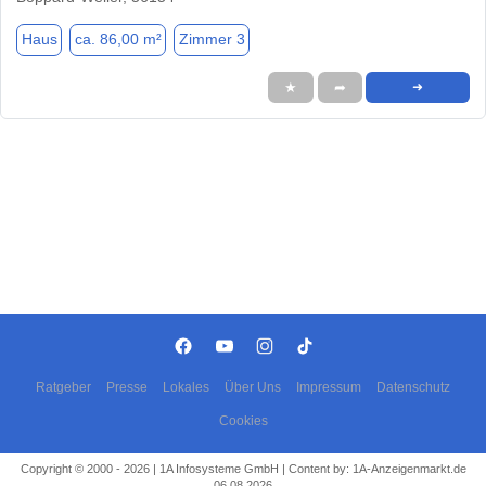
Haus
ca. 86,00 m²
Zimmer 3
★
➦
➜
Ratgeber
Presse
Lokales
Über Uns
Impressum
Datenschutz
Cookies
Copyright © 2000 - 2026 | 1A Infosysteme GmbH | Content by: 1A-Anzeigenmarkt.de
06.08.2026