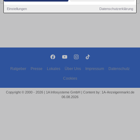
Einstellungen
Datenschutzerklärung
Ratgeber
Presse
Lokales
Über Uns
Impressum
Datenschutz
Cookies
Copyright © 2000 - 2026 | 1A Infosysteme GmbH | Content by: 1A-Anzeigenmarkt.de
06.08.2026