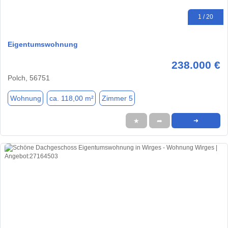
1 / 20
Eigentumswohnung
238.000 €
Polch, 56751
Wohnung
ca. 118,00 m²
Zimmer 5
★
➦
➜