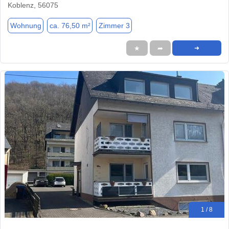
Koblenz, 56075
Wohnung
ca. 76,50 m²
Zimmer 3
★
➦
➜
1 / 8