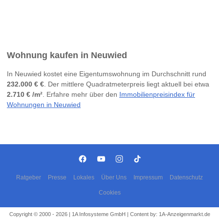
Wohnung kaufen in Neuwied
In Neuwied kostet eine Eigentumswohnung im Durchschnitt rund
232.000 € €
. Der mittlere Quadratmeterpreis liegt aktuell bei etwa
2.710 € /m²
. Erfahre mehr über den
Immobilienpreisindex für
Wohnungen in Neuwied
Ratgeber
Presse
Lokales
Über Uns
Impressum
Datenschutz
Cookies
Copyright © 2000 - 2026 | 1A Infosysteme GmbH | Content by: 1A-Anzeigenmarkt.de