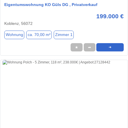
Eigentumswohnung KO Güls DG , Privatverkauf
199.000 €
Koblenz, 56072
Wohnung
ca. 70,00 m²
Zimmer 1
★
➦
➜