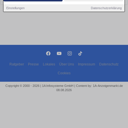
Einstellungen
Datenschutzerklärung
Ratgeber
Presse
Lokales
Über Uns
Impressum
Datenschutz
Cookies
Copyright © 2000 - 2026 | 1A Infosysteme GmbH | Content by: 1A-Anzeigenmarkt.de
08.08.2026