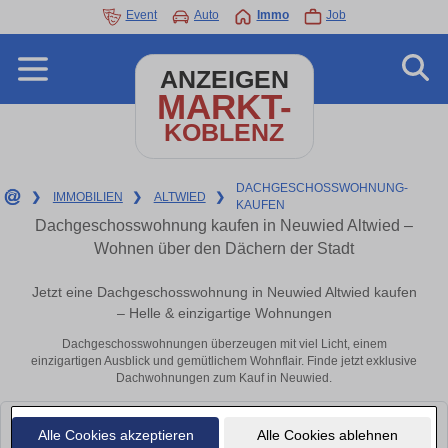
Event
Auto
Immo
Job
ANZEIGEN
MARKT-
KOBLENZ
DACHGESCHOSSWOHNUNG-
❯
IMMOBILIEN
❯
ALTWIED
❯
KAUFEN
Dachgeschosswohnung kaufen in Neuwied Altwied –
Wohnen über den Dächern der Stadt
Jetzt eine Dachgeschosswohnung in Neuwied Altwied kaufen
– Helle & einzigartige Wohnungen
Dachgeschosswohnungen überzeugen mit viel Licht, einem
einzigartigen Ausblick und gemütlichem Wohnflair. Finde jetzt exklusive
Dachwohnungen zum Kauf in Neuwied.
Leider konnten wir derzeit keine passenden Objekte finden. Schauen Sie
Alle Cookies akzeptieren
Alle Cookies ablehnen
bald wieder vorbei!