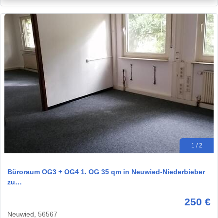
1 / 2
Büroraum OG3 + OG4 1. OG 35 qm in Neuwied-Niederbieber
zu…
250 €
Neuwied, 56567