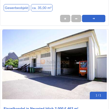
Gewerbeobjekt
ca. 35,00 m²
★
➦
➜
1 / 1
Einzelhandel in Neuwied Irlich 2.000 € 463 m²