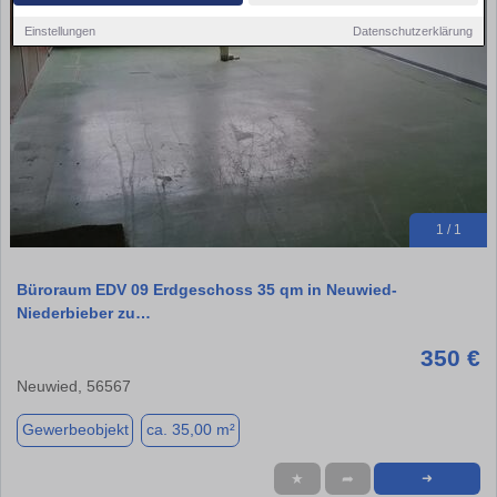
Einstellungen
Datenschutzerklärung
1 / 1
Büroraum EDV 09 Erdgeschoss 35 qm in Neuwied-
Niederbieber zu…
350 €
Neuwied, 56567
Gewerbeobjekt
ca. 35,00 m²
★
➦
➜