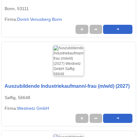
Bonn, 53111
Firma:
Dorint Venusberg Bonn
★
➦
➜
Auszubildende Industriekaufmann/-frau (m/w/d) (2027)
Saffig, 56648
Firma:
Westnetz GmbH
★
➦
➜