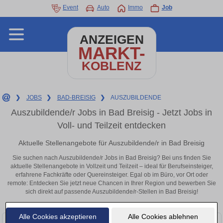
Event
Auto
Immo
Job
ANZEIGEN
MARKT-
KOBLENZ
❯
JOBS
❯
BAD-BREISIG
❯
AUSZUBILDENDE
Auszubildende/r Jobs in Bad Breisig - Jetzt Jobs in
Voll- und Teilzeit entdecken
Aktuelle Stellenangebote für Auszubildende/r in Bad Breisig
Sie suchen nach Auszubildende/r Jobs in Bad Breisig? Bei uns finden Sie
aktuelle Stellenangebote in Vollzeit und Teilzeit – ideal für Berufseinsteiger,
erfahrene Fachkräfte oder Quereinsteiger. Egal ob im Büro, vor Ort oder
remote: Entdecken Sie jetzt neue Chancen in Ihrer Region und bewerben Sie
sich direkt auf passende Auszubildende/r-Stellen in Bad Breisig!
Alle Cookies akzeptieren
Alle Cookies ablehnen