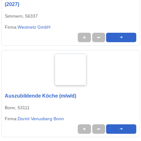
(2027)
Simmern, 56337
Firma:
Westnetz GmbH
★
➦
➜
Auszubildende Köche (m/w/d)
Bonn, 53111
Firma:
Dorint Venusberg Bonn
★
➦
➜