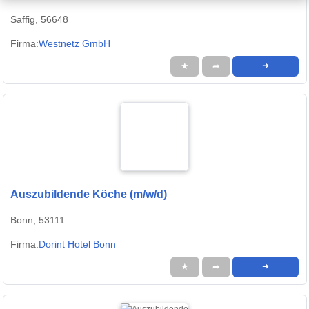
Saffig, 56648
Firma:
Westnetz GmbH
★
➦
➜
Auszubildende Köche (m/w/d)
Bonn, 53111
Firma:
Dorint Hotel Bonn
★
➦
➜