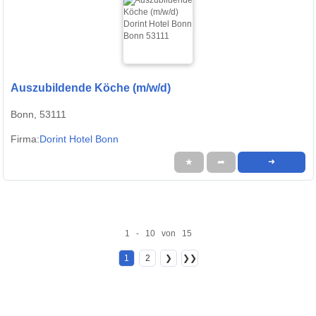
Auszubildende Köche (m/w/d)
Bonn, 53111
Firma:
Dorint Hotel Bonn
★
➦
➜
1 - 10 von 15
1
2
❯
❯❯