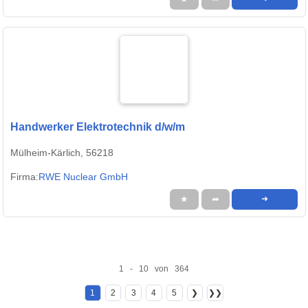
Handwerker Elektrotechnik d/w/m
Mülheim-Kärlich, 56218
Firma:
RWE Nuclear GmbH
★
➦
➜
1 - 10 von 364
1
2
3
4
5
❯
❯❯