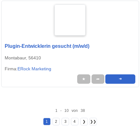
Plugin-Entwicklerin gesucht (m/w/d)
Montabaur, 56410
Firma:
ERock Marketing
★
➦
➜
1 - 10 von 38
1
2
3
4
❯
❯❯